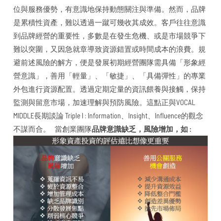
位與服務優勢，有意識地保持動態關注與準備。然而，品牌
是累積性資產，難以透過一蹴可幾收其成效。客戶往往意識
到品牌經營的重要性，多數是在發生危機、或是市場競爭下
難以突圍，又因急就章導致資源錯置或時間成本的浪費。規
避前述風險的解方，便是發展初期經營團隊需具備「形象經
營意識」，善用「輕量」、「敏捷」、「具備彈性」的專業
外包進行資源配置。透過定期定量的資訊餵養與接觸，保持
監測與留意市場，加速理解與預防風險。這點正與VOCAL
MIDDLE長期談論 Triple I : Information、Insight、Influence的觀念
不謀而合。 當創業團隊
品牌意識缺乏，風險增加，如 :