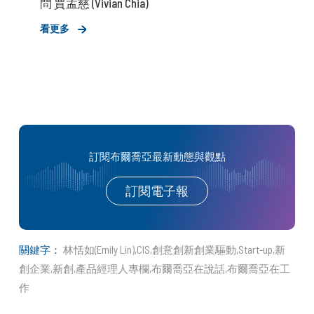
問 賈孟慈 (Vivian Chia)
看更多
訂閱布爾喬亞最新動態與觀點
訂閱電子報
關鍵字：
林恬如(Emily Lin)
CIS
創意創新創業驅動
Start-up
新
創企業
新創
產品經理人專欄
布爾喬亞在說話
布爾喬亞在工
作