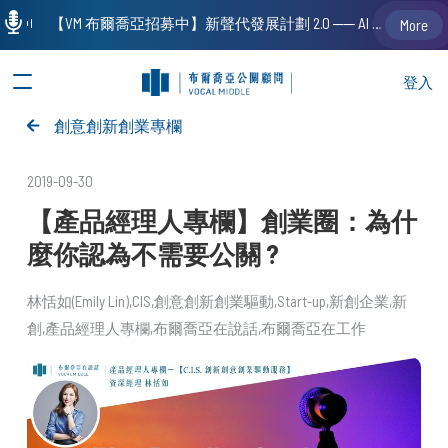
【VM 布爾喬亞招募中】新聲代發展計劃 2.0 ── AI PR 人才加速養成計劃（歡迎「應屆畢業生」、「一年以下相關 / 三年以下非相關經驗工作者」申請加入）
More
登入
創意創新創業專欄
2019-09-30
【產品經理人專欄】創業圈：為什
麼你認為不需要公關 ?
林恬如(Emily Lin)
CIS
創意創新創業驅動
Start-up
新創企業
新
創
產品經理人專欄
布爾喬亞在說話
布爾喬亞在工作