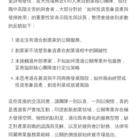
驚訝地發現，當天現場將近4,50人來自創業核心團隊、或任
職中高階主管的與會者，大部分對於「如何投資形象資產與
發揮效用」的重要性皆表示陌生與訝異，整理會後收到多數
的反饋如下：
過去沒有適合創業家的公關服務。
創業家不清楚形象資產在創業過程中的關鍵性
未接觸過外部專家，不知如何透過公關專業外包服務，
妥善協助核心團隊進行定位策略
未思考過在募資與不同商務發展階段，如何藉由經營或
投資形象資產，創造利基或規避風險
這些直接的交流回應，讓團隊一則以喜、一則以惋惜，喜的
是透過客戶實地互動，印證創新創業領域，公關專業存在極
大發揮空間。惋惜的點則是，過往既有僵化的服務型態，缺
乏對產業前瞻的認識與見解。以至於雖與會計財務、法律等
同屬專業服務業範疇，公關的價值卻始終被市場低估。