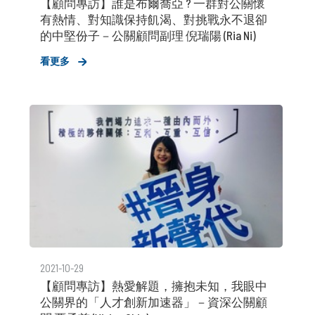
【顧問專訪】誰是布爾喬亞 ? 一群對公關懷
有熱情、對知識保持飢渴、對挑戰永不退卻
的中堅份子－公關顧問副理 倪瑞陽 (Ria Ni)
看更多
2021-10-29
【顧問專訪】熱愛解題，擁抱未知，我眼中
公關界的「人才創新加速器」－資深公關顧