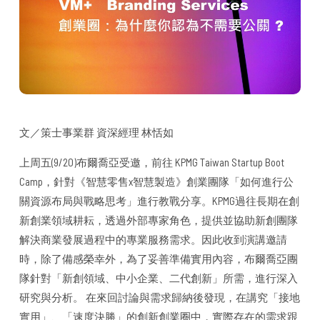
文／策士事業群 資深經理 林恬如
上周五(9/20)布爾喬亞受邀，前往 KPMG Taiwan Startup Boot
Camp，針對《智慧零售x智慧製造》創業團隊「如何進行公
關資源布局與戰略思考」進行教戰分享。KPMG過往長期在創
新創業領域耕耘，透過外部專家角色，提供並協助新創團隊
解決商業發展過程中的專業服務需求。因此收到演講邀請
時，除了備感榮幸外，為了妥善準備實用內容，布爾喬亞團
隊針對「新創領域、中小企業、二代創新」所需，進行深入
研究與分析。 在來回討論與需求歸納後發現，在講究「接地
實用」、「速度決勝」的創新創業圈中，實際存在的需求跟