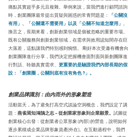
痛點其實超乎多元且複雜。舉例來說，當我們進行顧問諮詢
時，創業團隊最常提出質疑與困惑的常青問題是：
「公關沒
有用」、「公關還不需要用」以及「公關不知道怎麼用」
。
換言之，長期來看，創新創業領域是個被忽略的重要市場。
既有公關服務與創新創業領域，在需求與效用認知間存在巨
大落差，這點讓我們特別感到惋惜。 剛好本次受邀有機會向
創業團隊進行分享，我們決定把握機會面對面與新創團隊進
行對話、聆聽真實需求、
更重要的是驗證我們內部長期的假
設：「創業圈，公關到底有沒有角色 ?」。
創業品牌識別：由內而外的形象塑造
活動當天，為了避免打高空式談論空洞概念，我們設定了講
題：
燕雀焉知鴻鵠之志 – 從創業家形象到企業願景。
試圖從
創業核心出發：從創業者公眾形象 (內部) 的營造，說明如何
逐步累積成企業品牌形象資產(外在)。在互動過程中，我們