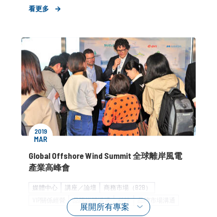
家用電器
策略形象報告
KOL合作
看更多
2019
MAR
Global Offshore Wind Summit 全球離岸風電
產業高峰會
媒體中心
講座／論壇
商務市場（B2B）
VIP關係經營
品牌媒體溝通
科技
品牌市場溝通
展開所有專案
能源科技