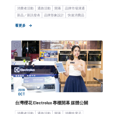
消費者活動
通路活動
開幕
品牌市場溝通
新品／新訊發表
品牌形象設計
快速消費品
生活居家
家用電器
KOL合作
看更多
2019
OCT
台灣櫻花 Electrolux 專櫃開幕 媒體公關
消費者活動
通路活動
開幕
消費性電子