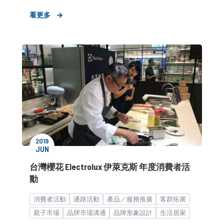
快速消費品
生活居家
家用電器
策略形象報告
看更多
KOL合作
2019
JUN
台灣櫻花 Electrolux 伊萊克斯 年度消費者活
動
消費者活動
通路活動
產品／服務推廣
客群拓展
親子市場
品牌市場溝通
品牌形象設計
生活居家