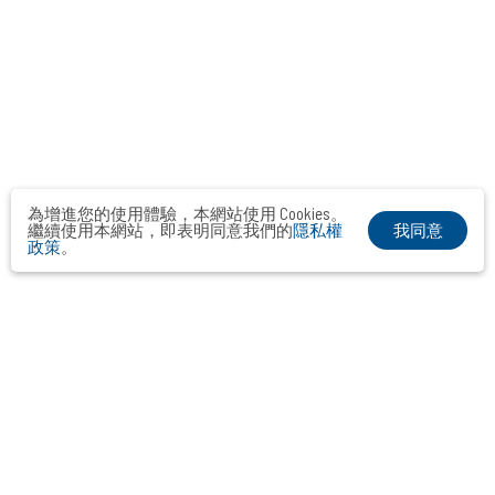
為增進您的使用體驗，本網站使用 Cookies。
我同意
繼續使用本網站，即表明同意我們的
隱私權
政策
。
2018
JUN
Garmin「斜槓精神」議題操作
服飾
媒體中心
異業合作
產品／服務推廣
消費性電子
記者會
品牌媒體溝通
科技
品牌形象設計
快速消費品
新品／新訊
智慧生活
看更多
策略形象報告
KOL合作