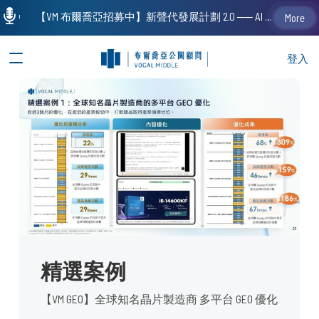
【VM 布爾喬亞招募中】新聲代發展計劃 2.0 ── AI PR 人才加速養成計劃（歡迎「應屆畢業生」、「一年以下相關 / 三年以下非相關經驗工作者」申請加入）
More
登入
精選案例
【VM GEO】全球知名晶片製造商 多平台 GEO 優化