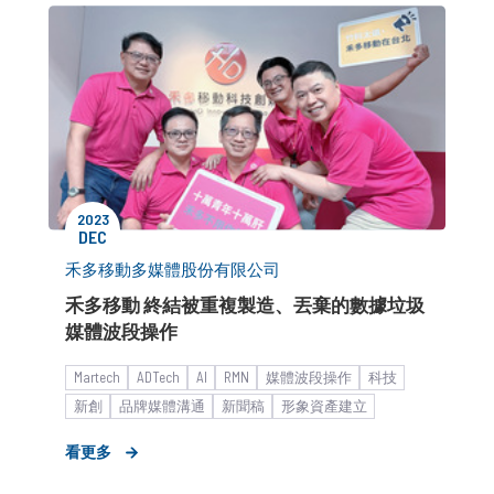
2023
DEC
禾多移動多媒體股份有限公司
禾多移動 終結被重複製造、丟棄的數據垃圾
媒體波段操作
Martech
ADTech
AI
RMN
媒體波段操作
科技
新創
品牌媒體溝通
新聞稿
形象資產建立
媒體議題造勢
看更多