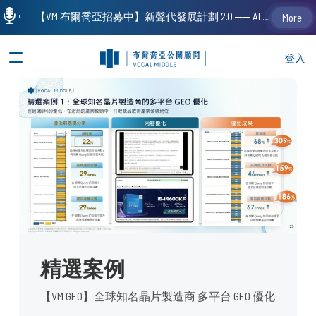
【VM 布爾喬亞招募中】新聲代發展計劃 2.0 ── AI PR 人才加速養成計劃（歡迎「應屆畢業生」、「一年以下相關 / 三年以下非相關經驗工作者」申請加入）
More
登入
精選案例
【VM GEO】全球知名晶片製造商 多平台 GEO 優化