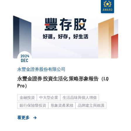
2024
DEC
永豐金證券股份有限公司
永豐金證券 投資生活化 策略形象報告（I.Q
Pro）
金融投資
中大型企業
生活品味與個人增值
銀行保險暨投資
形象資產累積
品牌建立與維護
品牌知名度提升
旗艦式服務
I.Q. Pro
客製化服務
看更多
品牌媒體溝通