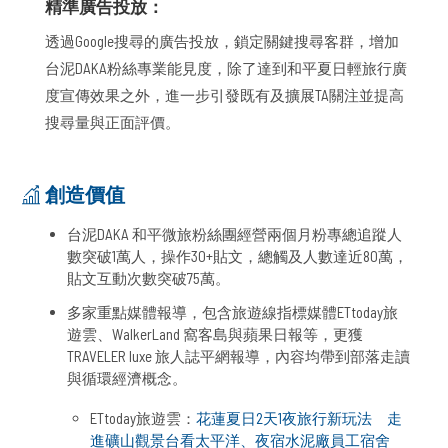
精準廣告投放：
透過Google搜尋的廣告投放，鎖定關鍵搜尋客群，增加
台泥DAKA粉絲專業能見度，除了達到和平夏日輕旅行廣
度宣傳效果之外，進一步引發既有及擴展TA關注並提高
搜尋量與正面評價。
創造價值
台泥DAKA 和平微旅粉絲團經營兩個月粉專總追蹤人
數突破1萬人，操作30+貼文，總觸及人數達近80萬，
貼文互動次數突破75萬。
多家重點媒體報導，包含旅遊線指標媒體ETtoday旅
遊雲、WalkerLand 窩客島與蘋果日報等，更獲
TRAVELER luxe 旅人誌平網報導，內容均帶到部落走讀
與循環經濟概念。
ETtoday旅遊雲：
花蓮夏日2天1夜旅行新玩法 走
進礦山觀景台看太平洋、夜宿水泥廠員工宿舍