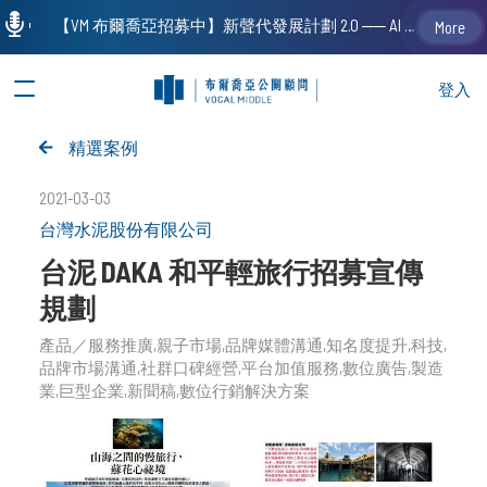
【VM 布爾喬亞招募中】新聲代發展計劃 2.0 ── AI PR 人才加速養成計劃（歡迎「應屆畢業生」、「一年以下相關 / 三年以下非相關經驗工作者」申請加入）
More
登入
精選案例
2021-03-03
台灣水泥股份有限公司
台泥 DAKA 和平輕旅行招募宣傳
規劃
產品／服務推廣
親子市場
品牌媒體溝通
知名度提升
科技
品牌市場溝通
社群口碑經營
平台加值服務
數位廣告
製造
業
巨型企業
新聞稿
數位行銷解決方案