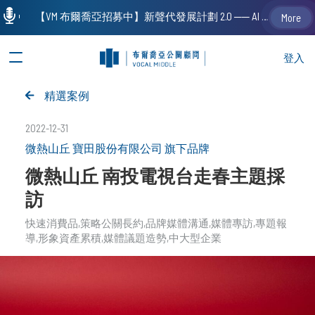
【VM 布爾喬亞招募中】新聲代發展計劃 2.0 ── AI PR 人才加速養成計劃（歡迎「應屆畢業生」、「一年以下相關 / 三年以下非相關經驗工作者」申請加入）
More
登入
精選案例
2022-12-31
微熱山丘 寶田股份有限公司 旗下品牌
微熱山丘 南投電視台走春主題採
訪
快速消費品
策略公關長約
品牌媒體溝通
媒體專訪
專題報
導
形象資產累積
媒體議題造勢
中大型企業