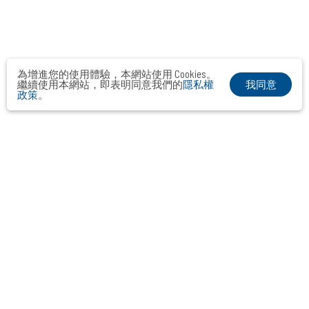
為增進您的使用體驗，本網站使用 Cookies。
我同意
繼續使用本網站，即表明同意我們的
隱私權
政策
。
布爾喬亞公關顧問股份有限公司
Taipei． Hong Kong．Shanghai．Singapore．Tokyo