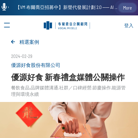
【VM 布爾喬亞招募中】新聲代發展計劃 2.0 ── AI PR 人才加速養成計劃（歡迎「應屆畢業生」、「一年以下相關 / 三年以下非相關經驗工作者」申請加入）
More
登入
精選案例
2024-02-29
優源好食股份有限公司
優源好食 新春禮盒媒體公關操作
餐飲食品
品牌媒體溝通
社群／口碑經營
節慶操作
能源管
理與環境永續