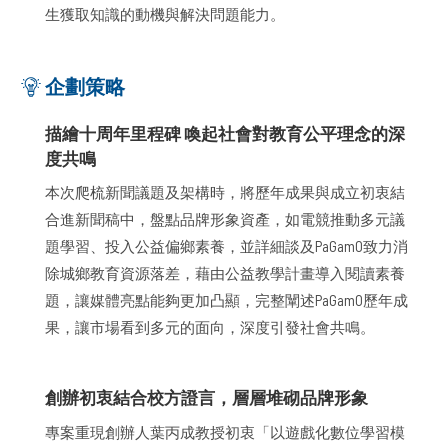
生獲取知識的動機與解決問題能力。
企劃策略
描繪十周年里程碑
喚起社會對教育公平理念的深
度共鳴
本次爬梳新聞議題及架構時，將歷年成果與成立初衷結
合進新聞稿中，盤點品牌形象資產，如電競推動多元議
題學習、投入公益偏鄉素養，並詳細談及PaGamO致力消
除城鄉教育資源落差，藉由公益教學計畫導入閱讀素養
題，讓媒體亮點能夠更加凸顯，完整闡述PaGamO歷年成
果，讓市場看到多元的面向，深度引發社會共鳴。
創辦初衷結合校方證言，層層堆砌品牌形象
專案重現創辦人葉丙成教授初衷「以遊戲化數位學習模