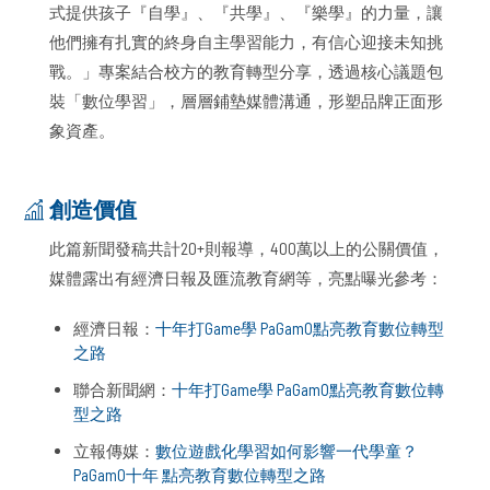
式提供孩子『自學』、『共學』、『樂學』的力量，讓
他們擁有扎實的終身自主學習能力，有信心迎接未知挑
戰。」專案結合校方的教育轉型分享，透過核心議題包
裝「數位學習」，層層鋪墊媒體溝通，形塑品牌正面形
象資產。
創造價值
此篇新聞發稿共計20+則報導，400萬以上的公關價值，
媒體露出有經濟日報及匯流教育網等，亮點曝光參考：
經濟日報：
十年打Game學 PaGamO點亮教育數位轉型
之路
聯合新聞網：
十年打Game學 PaGamO點亮教育數位轉
型之路
立報傳媒：
數位遊戲化學習如何影響一代學童？
PaGamO十年 點亮教育數位轉型之路