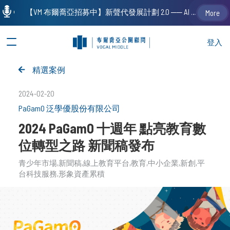
【VM 布爾喬亞招募中】新聲代發展計劃 2.0 ── AI PR 人才加速養成計劃（歡迎「應屆畢業生」、「一年以下相關 / 三年以下非相關經驗工作者」申請加入）
More
登入
精選案例
2024-02-20
PaGamO 泛學優股份有限公司
2024 PaGamO 十週年 點亮教育數
位轉型之路 新聞稿發布
青少年市場
新聞稿
線上教育平台
教育
中小企業
新創
平
台科技服務
形象資產累積