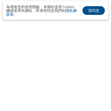
為增進您的使用體驗，本網站使用 Cookies。
我同意
繼續使用本網站，即表明同意我們的
隱私權
政策
。
布爾喬亞公關顧問股份有限公司
Taipei． Hong Kong．Shanghai．Singapore．Tokyo
+886-2-2742-3488
info@vocalmiddle.com