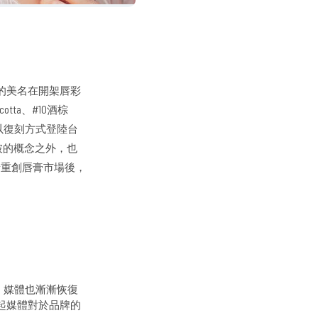
」的美名在開架唇彩
tta、#10酒棕
更以復刻方式登陸台
破的概念之外，也
情重創唇膏市場後，
、媒體也漸漸恢復
起媒體對於品牌的