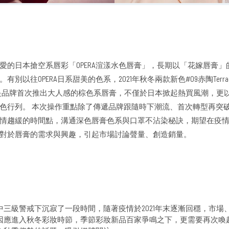
愛的日本搶空系唇彩「OPERA渲漾水色唇膏」，長期以「花嫁唇膏
別以往OPERA日系甜美的色系，2021年秋冬兩款新色#09赤陶Terraco
Brown，是品牌首次推出大人感的棕色系唇膏，不僅於日本掀起熱買風潮，
色行列。 本次操作重點除了傳遞品牌跟隨時下潮流、首次轉型再突
情趨緩的時間點，溝通深色唇膏色系與口罩不沾染秘訣，期望在疫
對於唇膏的需求與興趣，引起市場討論聲量、創造銷量。
中三級警戒下沉寂了一段時間，隨著疫情於2021年末逐漸回穩，市場
因應進入秋冬彩妝時節，季節彩妝新品百家爭鳴之下，更需要再次喚