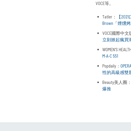
VOCE等。
Tatler：
【202
Brown「煙
VOCE國際中文
立刻掀起瘋買
WOMEN'S HEALT
M·A·C 551
Popdaily：
OP
性的高級感雙
Beauty美人圈
爆推