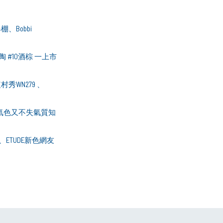
、Bobbi
 #10酒棕 一上市
WN279 、
白氣色又不失氣質知
、ETUDE新色網友