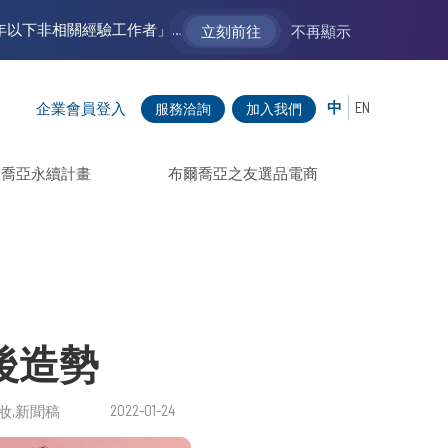
【VM 布爾喬亞招募中】新聲代發展計劃 2.0 ── AI PR 人才加速養成計劃（歡迎「應屆畢業生」、「一年以下相關 / 三年以下非相關經驗工作者」申請加入）
立刻前往
不再顯示
中
EN
企業會員登入
服務洽詢
加入我們
爾喬亞永續計畫
布爾喬亞之友選品電商
疫後造勢
2022-01-24
妝
新聞稿