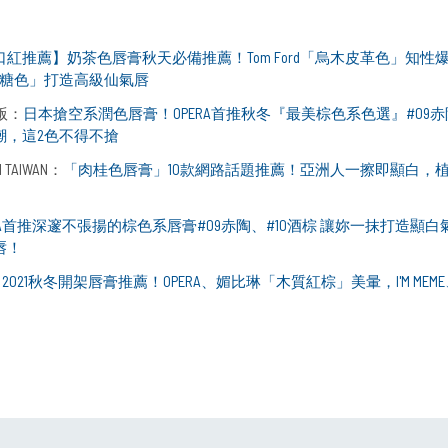
1口紅推薦】奶茶色唇膏秋天必備推薦！Tom Ford「烏木皮革色」知性爆棚
燻烤糖色」打造高級仙氣唇
版：
日本搶空系潤色唇膏！OPERA首推秋冬『最美棕色系色選』#09赤陶
潮，這2色不得不搶
H TAIWAN：
「肉桂色唇膏」10款網路話題推薦！亞洲人一擦即顯白，植村秀
ERA首推深邃不張揚的棕色系唇膏#09赤陶、#10酒棕 讓妳一抹打造顯
唇！
：
2021秋冬開架唇膏推薦！OPERA、媚比琳「木質紅棕」美暈，I'M MEME