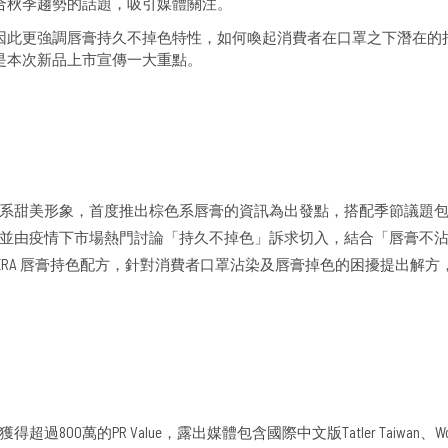
合秋季趨勢的話題，吸引媒體關注。
因此更強調唇膏持久不掉色特性，如何喚起消費者在口罩之下潛在的
是本次新品上市宣傳一大重點。
系甜美形象，首度推出棕色系唇膏的資訊為出發點，搭配季節議題
並由疫情下市場熱門討論「持久不掉色」訴求切入，結合「唇膏不
 OPERA 唇膏持色配方，針對消費者口罩沾染及唇膏掉色的困擾提出解
過800萬的PR Value，露出媒體包含國際中文版Tatler Taiwan、Women