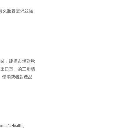
持久妝容需求並強
包裝，建構市場對秋
沾染口罩」的三步驟
方，使消費者對產品
’s Health、