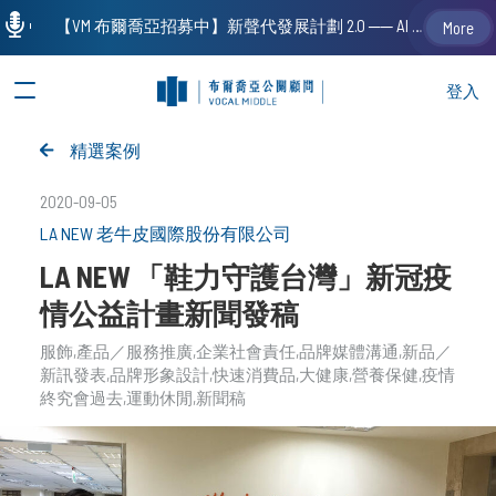
【VM 布爾喬亞招募中】新聲代發展計劃 2.0 ── AI PR 人才加速養成計劃（歡迎「應屆畢業生」、「一年以下相關 / 三年以下非相關經驗工作者」申請加入）
More
登入
精選案例
2020-09-05
LA NEW 老牛皮國際股份有限公司
LA NEW 「鞋力守護台灣」新冠疫
情公益計畫新聞發稿
服飾
產品／服務推廣
企業社會責任
品牌媒體溝通
新品／
新訊發表
品牌形象設計
快速消費品
大健康
營養保健
疫情
終究會過去
運動休閒
新聞稿