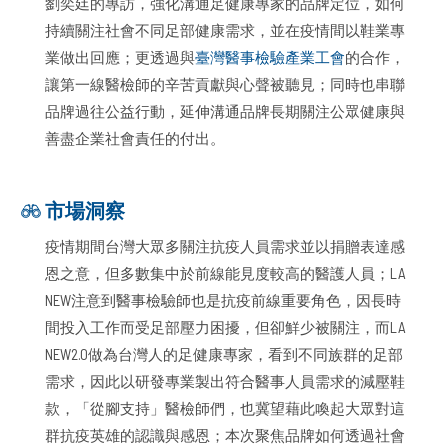
劉奕廷的專訪，強化溝通足健康專家的品牌定位，如何
持續關注社會不同足部健康需求，並在疫情間以鞋業專
業做出回應；更透過與
臺灣醫事檢驗產業工會
的合作，
讓第一線醫檢師的辛苦貢獻與心聲被聽見；同時也串聯
品牌過往公益行動，延伸溝通品牌長期關注公眾健康與
善盡企業社會責任的付出。
市場洞察
疫情期間台灣大眾多關注抗疫人員需求並以捐贈表達感
恩之意，但多數集中於前線能見度較高的醫護人員；LA
NEW注意到醫事檢驗師也是抗疫前線重要角色，因長時
間投入工作而受足部壓力困擾，但卻鮮少被關注，而LA
NEW2.0做為台灣人的足健康專家，看到不同族群的足部
需求，因此以研發專業製出符合醫事人員需求的減壓鞋
款，「從腳支持」醫檢師們，也冀望藉此喚起大眾對這
群抗疫英雄的認識與感恩；本次聚焦品牌如何透過社會