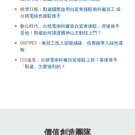
經濟日報：
勤崴國際啟用自駕車接駁南科廠員工 成
台積電綠色接駁推手
數位時代：
台積電南科廠靠自駕車接駁，背後推手
是他！勤崴如何讓護國神山主動找上門？
DIGITIMES：
揪員工投入節能減碳 供應鏈導入綠色運
輸
ESG遠見：
台積電南科廠自駕接駁上路！幕後推手
「勤崴」怎麼做到的？
價值創造團隊