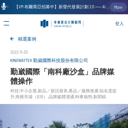
【VM 布爾喬亞招募中】新聲代發展計劃 2.0 ── AI PR 人才加速養成計劃（歡迎「應屆畢業生」、「一年以下相關 / 三年以下非相關經驗工作者」申請加入）
More
登入
精選案例
2022-11-30
KINGWAYTEK 勤崴國際科技股份有限公司
勤崴國際「南科廠沙盒」品牌媒
體操作
科技
中小企業
新品／新訊發表
產品／服務推廣
知名度提
升
商務市場（B2B）
品牌媒體溝通
時事藉勢
新聞稿