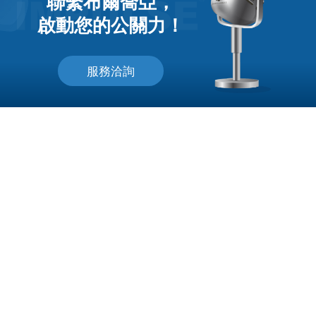
聯繫布爾喬亞，
啟動您的公關力！
服務洽詢