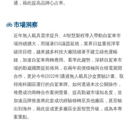
通，藉此提高品牌心占率。
市場洞察
近年無人載具需求提升、AI智慧製程導入帶動自駕車市
場持續擴大，而隨著ESG議題延燒，業界日益重視淨零
碳排目標，越來越多科技大廠陸續著手建立綠色運輸
鏈，加速自駕車商轉應用。看準此趨勢，深耕自駕車市
場的勤崴國際提前佈局，在兩年前便積極與台積電展開
合作，更於今年(2022年)通過無人載具沙盒實驗計畫、取
得南科園區運行的自駕車牌。如何透過本次公關操作，
堆疊成功商轉合作案例聲量、提高勤崴市場知名度，並
加速品牌推進將此套成功經驗移轉至其他廠區，甚至輸
出到海外，藉此促成更多廠區全面智慧升級，成為本專
案重點。