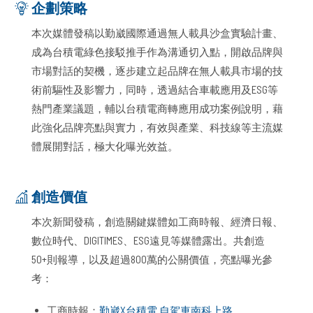
企劃策略
本次媒體發稿以勤崴國際通過無人載具沙盒實驗計畫、
成為台積電綠色接駁推手作為溝通切入點，開啟品牌與
市場對話的契機，逐步建立起品牌在無人載具市場的技
術前驅性及影響力，同時，透過結合車載應用及ESG等
熱門產業議題，輔以台積電商轉應用成功案例說明，藉
此強化品牌亮點與實力，有效與產業、科技線等主流媒
體展開對話，極大化曝光效益。
創造價值
本次新聞發稿，創造關鍵媒體如工商時報、經濟日報、
數位時代、DIGITIMES、ESG遠見等媒體露出。共創造
50+則報導，以及超過800萬的公關價值，亮點曝光參
考：
工商時報：
勤崴X台積電 自駕車南科上路