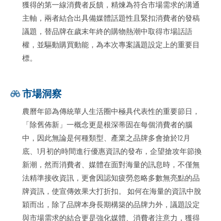
獲得的第一線消費者反饋，精煉為符合市場需求的溝通
主軸，兩者結合出具備媒體話題性且緊扣消費者的發稿
議題，替品牌在歲末年終的購物熱潮中取得市場話語
權，並驅動購買動能，為本次專案議題設定上的重要目
標。
市場洞察
農曆年節為傳統華人生活圈中極具代表性的重要節日，
「除舊佈新」一概念更是根深蒂固在每個消費者的腦
中，因此無論是何種類型、產業之品牌多會搶於12月
底、1月初的時間進行優惠資訊的發布，企望搶攻年節換
新潮，然而消費者、媒體在面對海量的訊息時，不僅無
法精準接收資訊，更會因認知疲勞忽略多數無亮點的品
牌資訊，使宣傳效果大打折扣。 如何在海量的資訊中脫
穎而出，除了品牌本身長期構築的品牌力外，議題設定
與市場需求的結合更是強化媒體、消費者注意力，獲得