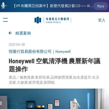
【VM 布爾喬亞招募中】新聲代發展計劃 2.0 ── AI PR 人才加速養成計劃（歡迎「應屆畢業生」、「一年以下相關 / 三年以下非相關經驗工作者」申請加入）
More
登入
精選案例
2021-04-28
恆隆行貿易股份有限公司
｜
Honeywell
Honeywell 空氣清淨機 農曆新年議
題操作
產品／服務推廣
客群拓展
品牌媒體溝通
知名度提升
生活
居家
大健康
家用電器
新聞稿