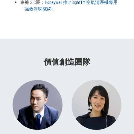
束褲３C團：
Honeywell 推 InSightTM 空氣清淨機專用
「強效淨味濾網」
價值創造團隊