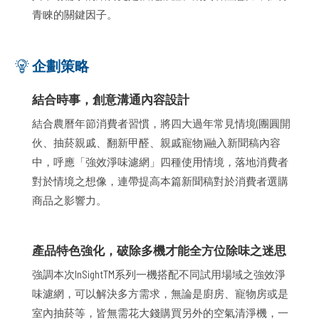
青睞的關鍵因子。
企劃策略
結合時事，創意溝通內容設計
結合農曆年節消費者習慣，將四大過年常見情境(團圓開
伙、抽菸親戚、翻新甲醛、親戚寵物)融入新聞稿內容
中，呼應「強效淨味濾網」四種使用情境，落地消費者
對於情境之想像，連帶提高本篇新聞稿對於消費者選購
商品之影響力。
產品特色強化，破除多機才能全方位除味之迷思
強調本次InSight
TM
系列一機搭配不同試用場域之強效淨
味濾網，可以解決多方需求，無論是廚房、寵物房或是
室內抽菸等，皆無需花大錢購買另外的空氣清淨機，一