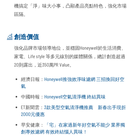
機搞定「淨」味大小事，凸顯產品亮點特色，強化市場
區隔。
創造價值
強化品牌市場領導地位，並穩固Honeywell於生活消費、
家電、Life style 等多元線別的媒體關係，總計創造超過
20則露出，近350萬PR Value。
經濟日報：
Honeywell推強效淨味濾網 三招換回好空
氣
中國時報：
Honeywell空氣清淨機 終結異味
ET新聞雲：
3款美型空氣清淨機推薦 新春出手現折
2000元優惠
早安健康：
「宅」在家過新年好空氣不能少 業界獨
創專效濾網 有效終結惱人異味！