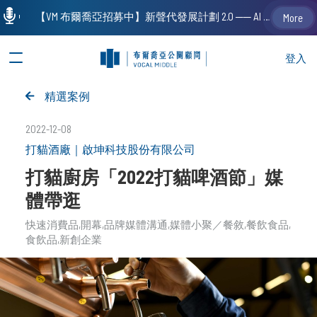
【VM 布爾喬亞招募中】新聲代發展計劃 2.0 ── AI PR 人才加速養成計劃（歡迎「應屆畢業生」、「一年以下相關 / 三年以下非相關經驗工作者」申請加入）
More
登入
精選案例
2022-12-08
打貓酒廠｜啟坤科技股份有限公司
打貓廚房「2022打貓啤酒節」媒
體帶逛
快速消費品
開幕
品牌媒體溝通
媒體小聚／餐敘
餐飲食品
食飲品
新創企業