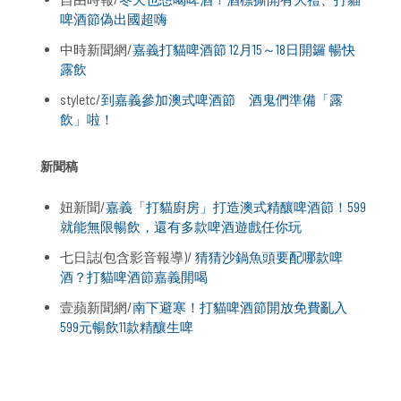
啤酒節偽出國超嗨
中時新聞網/
嘉義打貓啤酒節 12月15～18日開鑼 暢快
露飲
styletc/
到嘉義參加澳式啤酒節 酒鬼們準備「露
飲」啦！
新聞稿
妞新聞/
嘉義「打貓廚房」打造澳式精釀啤酒節！599
就能無限暢飲，還有多款啤酒遊戲任你玩
七日誌(包含影音報導)/
猜猜沙鍋魚頭要配哪款啤
酒？打貓啤酒節嘉義開喝
壹蘋新聞網/
南下避寒！打貓啤酒節開放免費亂入
599元暢飲11款精釀生啤