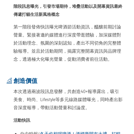
階段訊息曝光，引發市場期待，堆疊活動以及開幕資訊最終
傳遞打貓生活新風格概念
第一階段發佈快訊曝光啤酒節活動資訊，醞釀前期討論
聲量。緊接著邀約媒體進行深度帶逛體驗，加深媒體對
於活動理念、氛圍的深刻認知，產出不同切角的完整體
驗報導。並且於活動期間，揭露完整開幕資訊與品牌理
念，透過極大化曝光聲量，促動消費者前往活動。
創造價值
本次透過兩波段訊息發酵，共創造40+報導露出，吸引
美食、時尚、Lifestyle等多元線路媒體曝光，同時產出影
音深度報導，帶動活動聲量和討論度。
活動快訊
自由時報/
冬天也想喝啤酒！酒標撕開有大禮、打貓