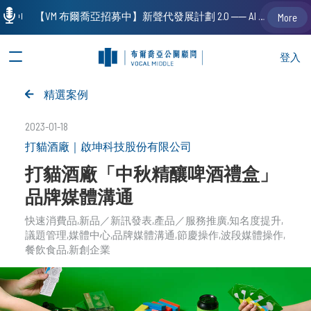
【VM 布爾喬亞招募中】新聲代發展計劃 2.0 ── AI PR 人才加速養成計劃（歡迎「應屆畢業生」、「一年以下相關 / 三年以下非相關經驗工作者」申請加入）
More
登入
精選案例
2023-01-18
打貓酒廠｜啟坤科技股份有限公司
打貓酒廠「中秋精釀啤酒禮盒」
品牌媒體溝通
快速消費品
新品／新訊發表
產品／服務推廣
知名度提升
議題管理
媒體中心
品牌媒體溝通
節慶操作
波段媒體操作
餐飲食品
新創企業