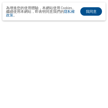
為增進您的使用體驗，本網站使用 Cookies。
我同意
繼續使用本網站，即表明同意我們的
隱私權
政策
。
布爾喬亞公關顧問股份有限公司
Taipei． Hong Kong．Shanghai．Singapore．Tokyo
+886-2-2742-3488
info@vocalmiddle.com