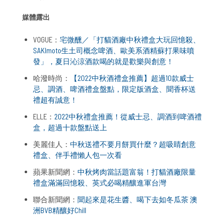
媒體露出
VOGUE：
宅微醺／「打貓酒廠中秋禮盒大玩回憶殺、
SAKImoto生土司概念啤酒、歐美系酒精蘇打果味噴
發」，夏日沁涼酒款喝的就是歡樂與創意！
哈潑時尚：
【2022中秋酒禮盒推薦】超過10款威士
忌、調酒、啤酒禮盒盤點，限定版酒盒、聞香杯送
禮超有誠意！
ELLE：
2022中秋禮盒推薦！從威士忌、調酒到啤酒禮
盒，超過十款盤點送上
美麗佳人：
中秋送禮不要月餅買什麼？超吸睛創意
禮盒、伴手禮懶人包一次看
蘋果新聞網：
中秋烤肉當話題富翁！打貓酒廠限量
禮盒滿滿回憶殺、英式必喝精釀進軍台灣
聯合新聞網：
聞起來是花生醬、喝下去如冬瓜茶 澳
洲BVB精釀好Chill