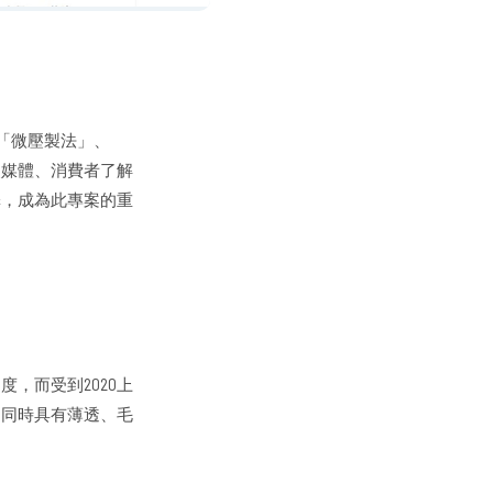
利「微壓製法」、
使媒體、消費者了解
擇，成為此專案的重
，而受到2020上
品同時具有薄透、毛
。