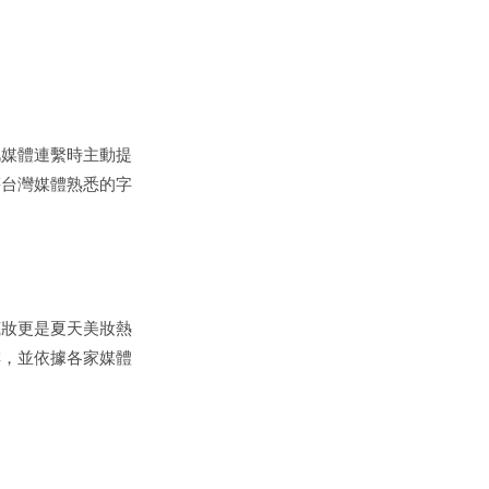
此媒體連繫時主動提
等台灣媒體熟悉的字
底妝更是夏天美妝熱
排，並依據各家媒體