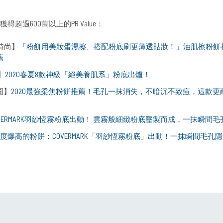
得超過600萬以上的PR Value：
潑時尚】
「粉餅用美妝蛋濕擦、搭配粉底刷更薄透貼妝！」油肌擦粉餅
薦
n】
2020
春夏
8
款神級「絕美養肌系」粉底出爐！
圈】
2020
最強柔焦粉餅推薦！毛孔一抹消失，不暗沉不致痘，這款更
VERMARK
羽紗恆霧粉底出動！ 雲霧般細緻粉底壓製而成，一抹瞬間毛
度爆高的粉餅：
COVERMARK
「羽紗恆霧粉底」出動！一抹瞬間毛孔
隱