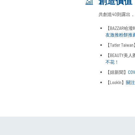
創造價值
共創造40則露出，獲
【BAZZAR哈
友激推粉餅推
【Tatler Taiwa
【BEAUTY美人
不花！
【妞新聞】
CO
【LookIn】
關注