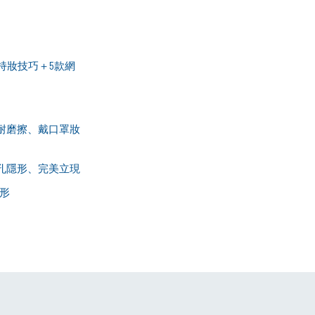
持妝技巧＋
5
款網
耐磨擦、
戴口罩妝
孔隱形、完美立現
形