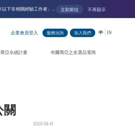
【VM 布爾喬亞招募中】新聲代發展計劃 2.0 ── AI PR 人才加速養成計劃（歡迎「應屆畢業生」、「一年以下相關 / 三年以下非相關經驗工作者」申請加入）
立刻前往
不再顯示
中
EN
企業會員登入
服務洽詢
加入我們
爾喬亞永續計畫
布爾喬亞之友選品電商
公關
2020-09-21