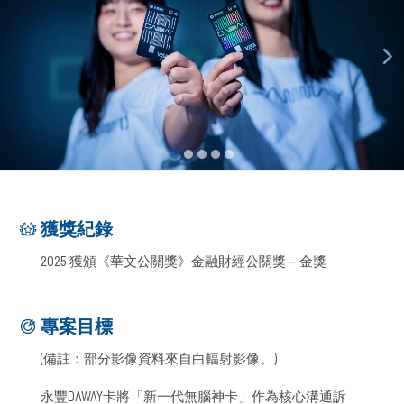
獲獎紀錄
2025 獲頒《華文公關獎》金融財經公關獎－金獎
專案目標
(備註：部分影像資料來自白輻射影像。)
永豐DAWAY卡將「新一代無腦神卡」作為核心溝通訴