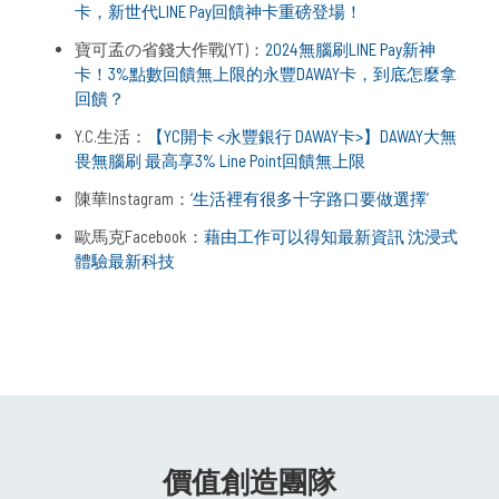
卡，新世代LINE Pay回饋神卡重磅登場！
寶可孟の省錢大作戰(YT)：
2024無腦刷LINE Pay新神
卡！3%點數回饋無上限的永豐DAWAY卡，到底怎麼拿
回饋？
Y.C.生活：
【YC開卡 <永豐銀行 DAWAY卡>】DAWAY大無
畏無腦刷 最高享3% Line Point回饋無上限
陳華Instagram：
‘生活裡有很多十字路口要做選擇’
歐馬克Facebook：
藉由工作可以得知最新資訊 沈浸式
體驗最新科技
價值創造團隊