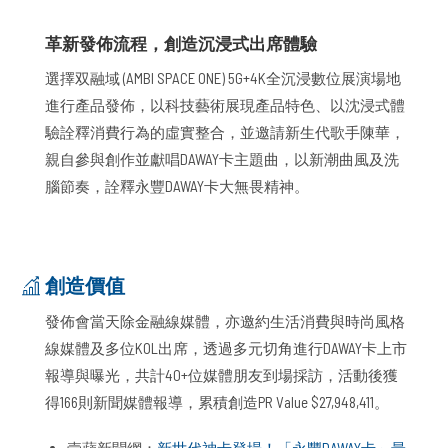
革新發佈流程，創造沉浸式出席體驗
選擇双融域 (AMBI SPACE ONE) 5G+4K全沉浸數位展演場地
進行產品發佈，以科技藝術展現產品特色、以沈浸式體
驗詮釋消費行為的虛實整合，並邀請新生代歌手陳華，
親自參與創作並獻唱DAWAY卡主題曲，以新潮曲風及洗
腦節奏，詮釋永豐DAWAY卡大無畏精神。
創造價值
發佈會當天除金融線媒體，亦邀約生活消費與時尚風格
線媒體及多位KOL出席，透過多元切角進行DAWAY卡上市
報導與曝光，共計40+位媒體朋友到場採訪，活動後獲
得166則新聞媒體報導，累積創造PR Value $27,948,411。
壹蘋新聞網：
新世代神卡登場！「永豐DAWAY卡」最