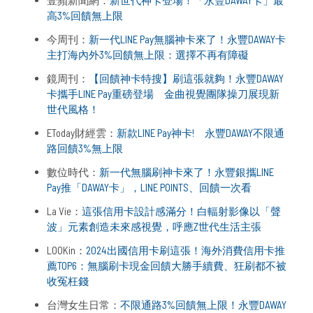
高3%回饋無上限
今周刊：
新一代LINE Pay無腦神卡來了！永豐DAWAY卡
主打海內外3%回饋無上限：選擇不再有障礙
鏡周刊：
【回饋神卡特搜】刷這張就夠！永豐DAWAY
卡攜手LINE Pay重磅登場 金曲視覺團隊操刀展現新
世代風格！
EToday財經雲：
新款LINE Pay神卡! 永豐DAWAY不限通
路回饋3%無上限
數位時代：
新一代無腦刷神卡來了！永豐銀攜LINE
Pay推「DAWAY卡」，LINE POINTS、回饋一次看
La Vie：
這張信用卡設計感滿分！白輻射影像以「聲
波」元素創造未來感視覺，呼應Z世代生活主張
LOOKin：
2024出國信用卡刷這張！海外消費信用卡推
薦TOP6：無腦刷卡現金回饋大勝手續費、狂刷都不被
收冤枉錢
台灣女生日常：
不限通路3%回饋無上限！永豐DAWAY