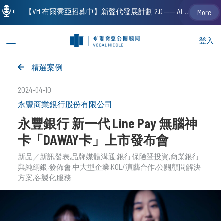
【VM 布爾喬亞招募中】新聲代發展計劃 2.0 ── AI PR 人才加速養成計劃（歡迎「應屆畢業生」、「一年以下相關 / 三年以下非相關經驗工作者」申請加入）
More
登入
精選案例
2024-04-10
永豐商業銀行股份有限公司
永豐銀行 新一代 Line Pay 無腦神
卡「DAWAY卡」上市發布會
​新品／新訊發表
品牌媒體溝通
銀行保險暨投資
商業銀行
與純網銀
發佈會
中大型企業
KOL/演藝合作
公關顧問解決
方案
客製化服務