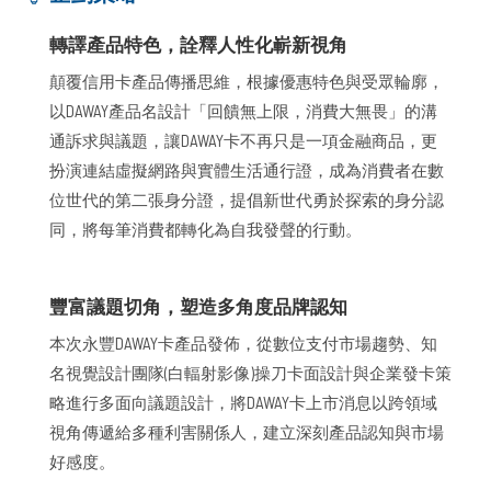
轉譯產品特色，詮釋人性化嶄新視角
顛覆信用卡產品傳播思維，根據優惠特色與受眾輪廓，
以DAWAY產品名設計「回饋無上限，消費大無畏」的溝
通訴求與議題，讓DAWAY卡不再只是一項金融商品，更
扮演連結虛擬網路與實體生活通行證，成為消費者在數
位世代的第二張身分證，提倡新世代勇於探索的身分認
同，將每筆消費都轉化為自我發聲的行動。
豐富議題切角，塑造多角度品牌認知
本次永豐DAWAY卡產品發佈，從數位支付市場趨勢、知
名視覺設計團隊(白輻射影像)操刀卡面設計與企業發卡策
略進行多面向議題設計，將DAWAY卡上市消息以跨領域
視角傳遞給多種利害關係人，建立深刻產品認知與市場
好感度。