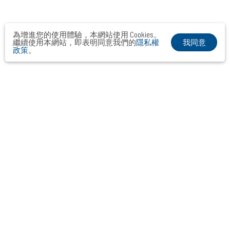
為增進您的使用體驗，本網站使用 Cookies。
我同意
繼續使用本網站，即表明同意我們的
隱私權
政策
。
布爾喬亞公關顧問股份有限公司
Taipei． Hong Kong．Shanghai．Singapore．Tokyo
+886-2-2742-3488