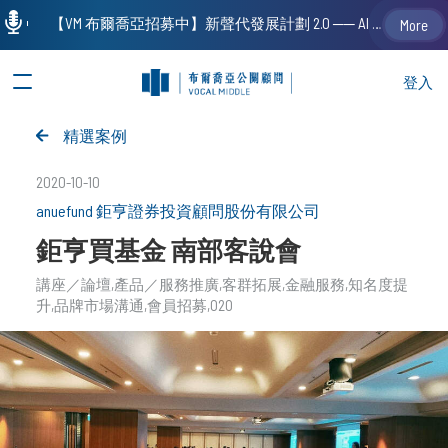
【VM 布爾喬亞招募中】新聲代發展計劃 2.0 ── AI PR 人才加速養成計劃（歡迎「應屆畢業生」、「一年以下相關 / 三年以下非相關經驗工作者」申請加入）
More
登入
精選案例
2020-10-10
anuefund 鉅亨證券投資顧問股份有限公司
鉅亨買基金 南部客說會
講座／論壇
產品／服務推廣
客群拓展
金融服務
知名度提
升
品牌市場溝通
會員招募
O2O