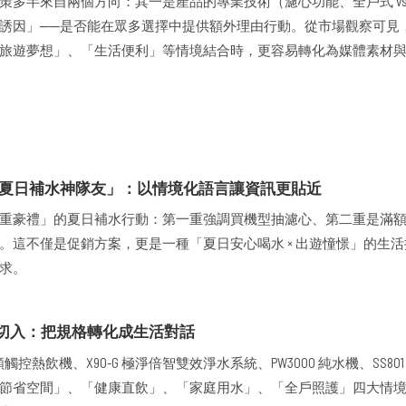
策多半來自兩個方向：其一是產品的專業技術（濾心功能、全戶式 vs
誘因」──是否能在眾多選擇中提供額外理由行動。從市場觀察可見
旅遊夢想」、「生活便利」等情境結合時，更容易轉化為媒體素材
夏日補水神隊友」：以情境化語言讓資訊更貼近
重豪禮」的夏日補水行動：第一重強調買機型抽濾心、第二重是滿
。這不僅是促銷方案，更是一種「夏日安心喝水 × 出遊憧憬」的生
需求。
情境切入：把規格轉化成生活對話
0 變頻觸控熱飲機、X90-G 極淨倍智雙效淨水系統、PW3000 純水機、SS8
節省空間」、「健康直飲」、「家庭用水」、「全戶照護」四大情