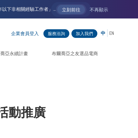
【VM 布爾喬亞招募中】新聲代發展計劃 2.0 ── AI PR 人才加速養成計劃（歡迎「應屆畢業生」、「一年以下相關 / 三年以下非相關經驗工作者」申請加入）
立刻前往
不再顯示
中
EN
企業會員登入
服務洽詢
加入我們
爾喬亞永續計畫
布爾喬亞之友選品電商
季活動推廣