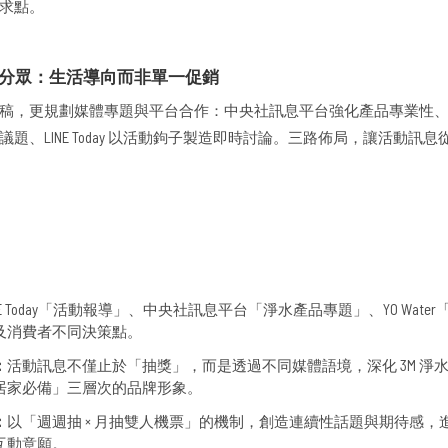
需求點。
分眾：生活導向而非單一促銷
稿，更規劃媒體專題與平台合作：中央社訊息平台強化產品專業性、YO W
題、LINE Today 以活動鉤子製造即時討論。三路佈局，讓活動訊
NE Today「活動報導」、中央社訊息平台「淨水產品專題」、YO Wate
及消費者不同決策點。
：
活動訊息不僅止於「抽獎」，而是透過不同媒體語境，深化 3M 淨
居家必備」三層次的品牌形象。
：
以「週週抽 × 月抽雙人機票」的機制，創造連續性話題與期待感，
互動意願。