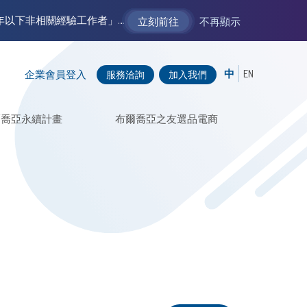
【VM 布爾喬亞招募中】新聲代發展計劃 2.0 ── AI PR 人才加速養成計劃（歡迎「應屆畢業生」、「一年以下相關 / 三年以下非相關經驗工作者」申請加入）
立刻前往
不再顯示
中
EN
企業會員登入
服務洽詢
加入我們
爾喬亞永續計畫
布爾喬亞之友選品電商