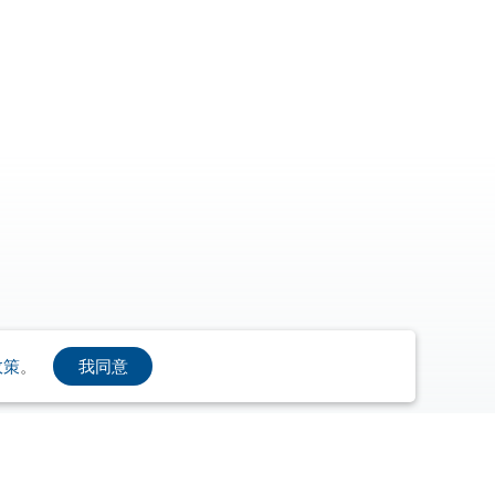
我同意
政策
。