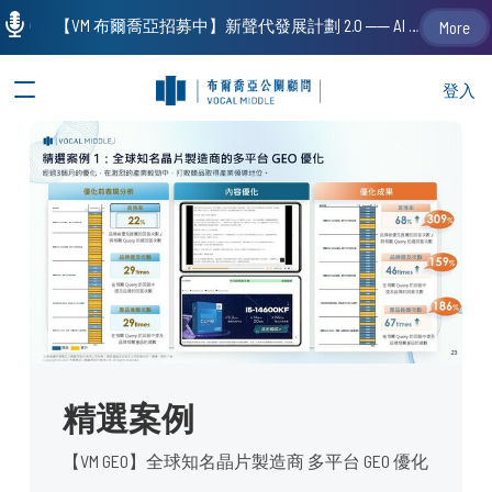
【VM 布爾喬亞招募中】新聲代發展計劃 2.0 ── AI PR 人才加速養成計劃（歡迎「應屆畢業生」、「一年以下相關 / 三年以下非相關經驗工作者」申請加入）
More
登入
精選案例
【VM GEO】全球知名晶片製造商 多平台 GEO 優化