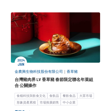
2024
JAN
金農興生物科技股份有限公司
｜
香草豬
台灣豬肉界 LV 香草豬 春節限定聯名年菜組
合 公關操作
食糧科技與飲食文化
食飲品
餐飲食品
大眾市場
形象資產累積
市場推廣銷售
中小企業