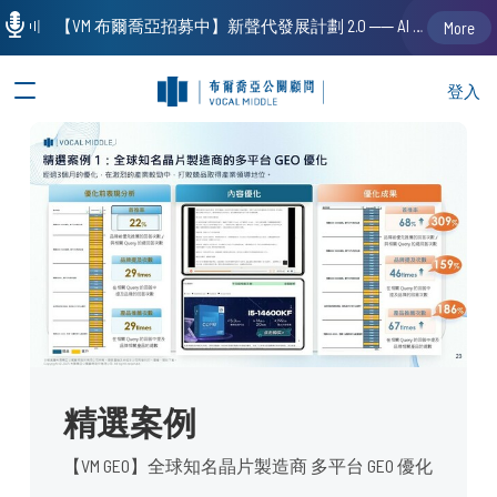
【VM 布爾喬亞招募中】新聲代發展計劃 2.0 ── AI PR 人才加速養成計劃（歡迎「應屆畢業生」、「一年以下相關 / 三年以下非相關經驗工作者」申請加入）
More
登入
精選案例
【VM GEO】全球知名晶片製造商 多平台 GEO 優化