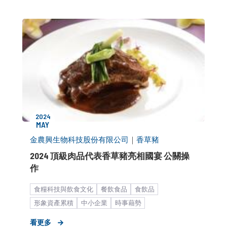
媒體小聚／餐敘
2024
MAY
金農興生物科技股份有限公司
｜
香草豬
2024 頂級肉品代表香草豬亮相國宴 公關操
作
食糧科技與飲食文化
餐飲食品
食飲品
形象資產累積
中小企業
時事藉勢
看更多