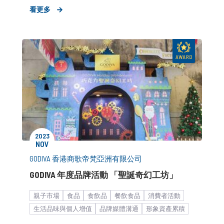
形象資產累積
新品上市造勢
節慶造勢
看更多
公關顧問解決方案
布爾喬亞新聞稿
2023
NOV
GODIVA 香港商歌帝梵亞洲有限公司
GODIVA 年度品牌活動 「聖誕奇幻工坊」
親子市場
食品
食飲品
餐飲食品
消費者活動
生活品味與個人增值
品牌媒體溝通
形象資產累積
市場推廣銷售
中大型企業
KOL合作