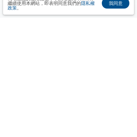
我同意
繼續使用本網站，即表明同意我們的
隱私權
政策
。
布爾喬亞公關顧問股份有限公司
Taipei． Hong Kong．Shanghai．Singapore．Tokyo
+886-2-2742-3488
info@vocalmiddle.com
統一編號 24551405