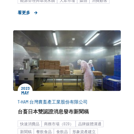
能源管理與環境永續
大眾市場
媒體
消費顧客
食飲品
媒體小聚／餐敘
餐飲食品
形象資產建立
看更多
市場推廣銷售
中小企業
2023
MAY
T-HAM 台灣農畜產工業股份有限公司
台畜日本雙認證消息發布新聞稿
快速消費品
商務市場（B2B）
品牌媒體溝通
新聞稿
餐飲食品
食飲品
形象資產建立