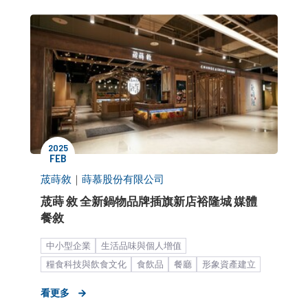
2025
FEB
荿蒔敘
｜
蒔慕股份有限公司
荿蒔 敘 全新鍋物品牌插旗新店裕隆城 媒體
餐敘
中小型企業
生活品味與個人增值
糧食科技與飲食文化
食飲品
餐廳
形象資產建立
形象資產累積
品牌知名度提升
媒體關係經營
看更多
產品評測／體驗
新店開幕造勢
公關顧問解決方案