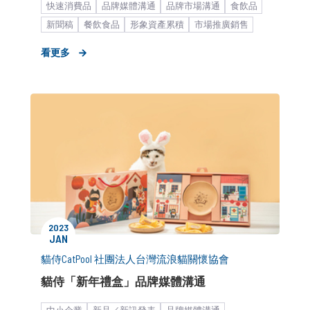
快速消費品
品牌媒體溝通
品牌市場溝通
食飲品
新聞稿
餐飲食品
形象資產累積
市場推廣銷售
中小企業
看更多
2023
JAN
貓侍CatPool 社團法人台灣流浪貓關懷協會
貓侍「新年禮盒」品牌媒體溝通
中小企業
新品／新訊發表
品牌媒體溝通