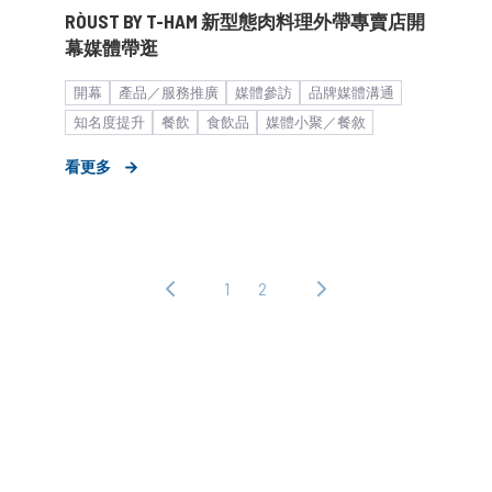
RÒUST BY T-HAM 新型態肉料理外帶專賣店開
幕媒體帶逛
開幕
產品／服務推廣
媒體參訪
品牌媒體溝通
知名度提升
餐飲
食飲品
媒體小聚／餐敘
餐飲食品
看更多
1
2
‹ 上
下
一
一
頁
頁 ›