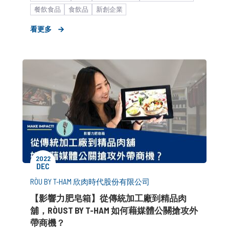
餐飲食品
食飲品
新創企業
看更多
2022
DEC
RÒU BY T-HAM 欣肉時代股份有限公司
【影響力肥皂箱】從傳統加工廠到精品肉
舖，RÒUST BY T-HAM 如何藉媒體公關搶攻外
帶商機？