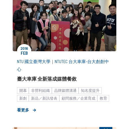
2016
FEB
NTU 國立臺灣大學
｜
NTUTEC 台大車庫-台大創創中
心
臺大車庫 全新落成媒體餐敘
開幕
非營利組織
品牌媒體溝通
知名度提升
新創
新品／新訊發表
顧問服務／企業育成
教育
新創產業_商務開發
媒體小聚／餐敘
新聞稿
看更多