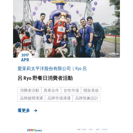
2017
APR
愛茉莉太平洋股份有限公司
｜
Ryo 呂
呂 Ryo 野餐日消費者活動
消費者活動
異業合作
女性市場
開架美妝
品牌媒體溝通
品牌市場溝通
品牌形象設計
大型集團
快速消費品
社群口碑經營
O2O
看更多
個人護理用品
策略形象報告
KOL合作
新聞稿