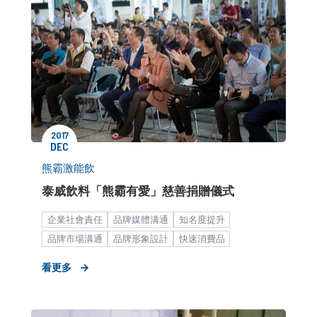
2017
DEC
熊霸激能飲
泰威飲料「熊霸有愛」慈善捐贈儀式
企業社會責任
品牌媒體溝通
知名度提升
品牌市場溝通
品牌形象設計
快速消費品
中小企業
食飲品
餐飲食品
策略形象報告
看更多
新聞稿