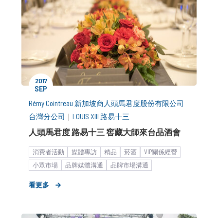
2017
SEP
Rémy Cointreau 新加坡商人頭馬君度股份有限公司
台灣分公司
｜
LOUIS XIII 路易十三
人頭馬君度 路易十三 窖藏大師來台品酒會
消費者活動
媒體專訪
精品
菸酒
VIP關係經營
小眾市場
品牌媒體溝通
品牌市場溝通
品牌形象設計
大型集團
媒體小聚／餐敘
新聞稿
看更多