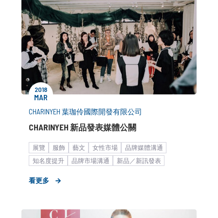
2018
MAR
CHARINYEH 葉珈伶國際開發有限公司
CHARINYEH 新品發表媒體公關
展覽
服飾
藝文
女性市場
品牌媒體溝通
知名度提升
品牌市場溝通
新品／新訊發表
品牌形象設計
快速消費品
策略形象報告
KOL合作
看更多
新聞稿