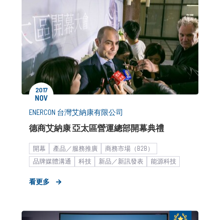
2017
NOV
ENERCON 台灣艾納康有限公司
德商艾納康 亞太區營運總部開幕典禮
開幕
產品／服務推廣
商務市場（B2B）
品牌媒體溝通
科技
新品／新訊發表
能源科技
品牌內部溝通
新聞稿
海外市場拓展
看更多