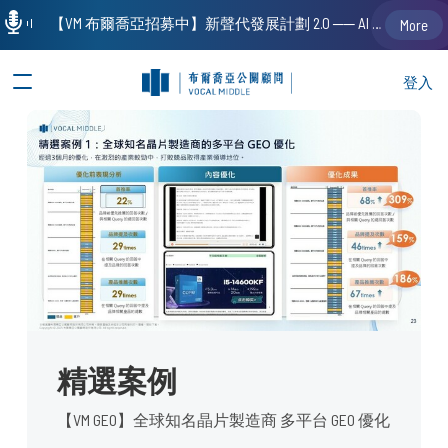
【VM 布爾喬亞招募中】新聲代發展計劃 2.0 ── AI PR 人才加速養成計劃（歡迎「應屆畢業生」、「一年以下相關 / 三年以下非相關經驗工作者」申請加入）
More
登入
精選案例
【VM GEO】全球知名晶片製造商 多平台 GEO 優化