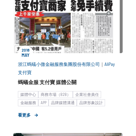
2018
MAY
浙江螞蟻小微金融服務集團股份有限公司
｜
AliPay
支付寶
螞蟻金服 支付寶 媒體公關
媒體中心
商務市場（B2B）
企業社會責任
金融服務
APP
品牌媒體溝通
品牌形象設計
大型集團
時事借勢
金流支付
新聞稿
看更多