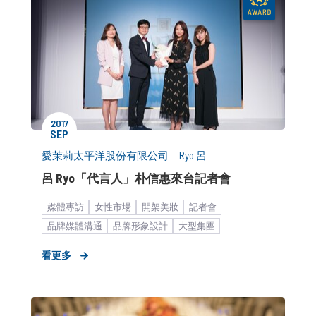
2017
SEP
愛茉莉太平洋股份有限公司
｜
Ryo 呂
呂 Ryo「代言人」朴信惠來台記者會
媒體專訪
女性市場
開架美妝
記者會
品牌媒體溝通
品牌形象設計
大型集團
快速消費品
個人護理用品
策略形象報告
代言人
看更多
藝人合作
KOL合作
新聞稿