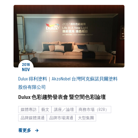
2016
NOV
Dulux 得利塗料
｜
AkzoNobel 台灣阿克蘇諾貝爾塗料
股份有限公司
Dulux 色彩趨勢發表會 暨空間色彩論壇
媒體專訪
藝文
講座／論壇
商務市場（B2B）
品牌媒體溝通
品牌市場溝通
大型集團
快速消費品
生活居家
策略形象報告
KOL合作
看更多