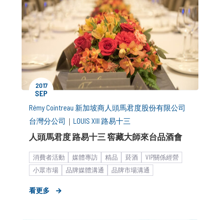
2017
SEP
Rémy Cointreau 新加坡商人頭馬君度股份有限公司
台灣分公司
｜
LOUIS XIII 路易十三
人頭馬君度 路易十三 窖藏大師來台品酒會
消費者活動
媒體專訪
精品
菸酒
VIP關係經營
小眾市場
品牌媒體溝通
品牌市場溝通
品牌形象設計
大型集團
媒體小聚／餐敘
新聞稿
看更多