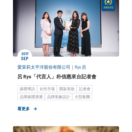
2017
SEP
愛茉莉太平洋股份有限公司
｜
Ryo 呂
呂 Ryo「代言人」朴信惠來台記者會
媒體專訪
女性市場
開架美妝
記者會
品牌媒體溝通
品牌形象設計
大型集團
快速消費品
個人護理用品
策略形象報告
代言人
看更多
藝人合作
KOL合作
新聞稿