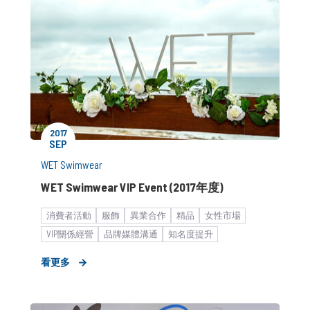
2017
SEP
WET Swimwear
WET Swimwear VIP Event (2017年度)
消費者活動
服飾
異業合作
精品
女性市場
VIP關係經營
品牌媒體溝通
知名度提升
品牌市場溝通
品牌形象設計
快速消費品
看更多
策略形象報告
KOL合作