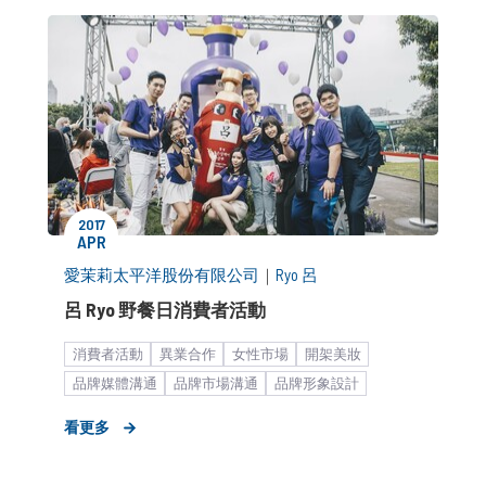
2017
APR
愛茉莉太平洋股份有限公司
｜
Ryo 呂
呂 Ryo 野餐日消費者活動
消費者活動
異業合作
女性市場
開架美妝
品牌媒體溝通
品牌市場溝通
品牌形象設計
大型集團
快速消費品
社群口碑經營
O2O
看更多
個人護理用品
策略形象報告
KOL合作
新聞稿