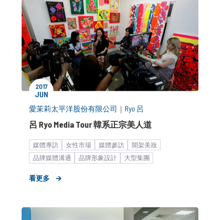
2017
JUN
愛茉莉太平洋股份有限公司
｜
Ryo 呂
呂 Ryo Media Tour 韓系正宗美人道
媒體專訪
女性市場
媒體參訪
開架美妝
品牌媒體溝通
品牌形象設計
大型集團
快速消費品
社群口碑經營
個人護理用品
看更多
媒體小聚／餐敘
KOL合作
海外市場拓展