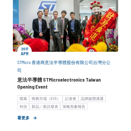
2017
APR
STMicro 香港商意法半導體股份有限公司台灣分公
司
意法半導體 STMicroelectronics Taiwan
Opening Event
開幕
商務市場（B2B）
記者會
品牌媒體溝通
科技
新品／新訊發表
策略形象報告
看更多