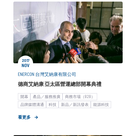
2017
NOV
ENERCON 台灣艾納康有限公司
德商艾納康 亞太區營運總部開幕典禮
開幕
產品／服務推廣
商務市場（B2B）
品牌媒體溝通
科技
新品／新訊發表
能源科技
品牌內部溝通
新聞稿
海外市場拓展
看更多