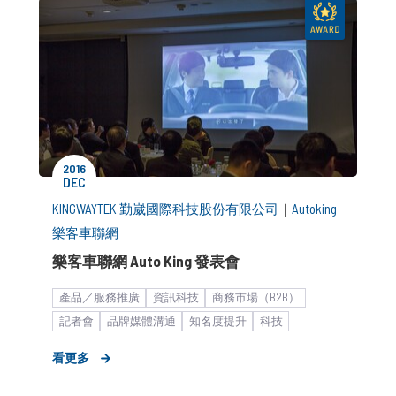
2016
DEC
KINGWAYTEK 勤崴國際科技股份有限公司
｜
Autoking
樂客車聯網
樂客車聯網 Auto King 發表會
產品／服務推廣
資訊科技
商務市場（B2B）
記者會
品牌媒體溝通
知名度提升
科技
新品／新訊發表
策略形象報告
看更多