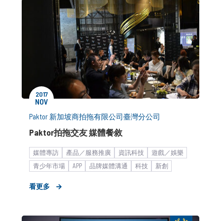
2017
NOV
Paktor 新加坡商拍拖有限公司臺灣分公司
Paktor拍拖交友 媒體餐敘
媒體專訪
產品／服務推廣
資訊科技
遊戲／娛樂
青少年市場
APP
品牌媒體溝通
科技
新創
品牌形象設計
宅經濟
社交社群平台
看更多
媒體小聚／餐敘