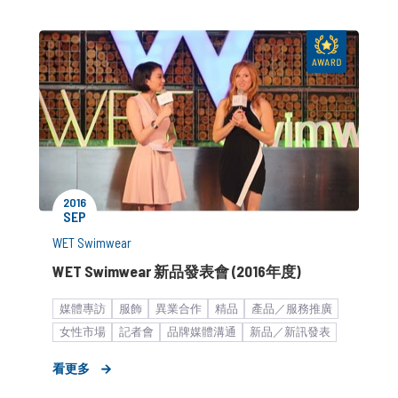
2016
SEP
WET Swimwear
WET Swimwear 新品發表會 (2016年度)
媒體專訪
服飾
異業合作
精品
產品／服務推廣
女性市場
記者會
品牌媒體溝通
新品／新訊發表
品牌形象設計
藝人合作
KOL合作
看更多