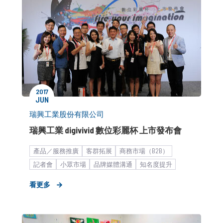
2017
JUN
瑞興工業股份有限公司
瑞興工業 digivivid 數位彩麗杯 上市發布會
產品／服務推廣
客群拓展
商務市場（B2B）
記者會
小眾市場
品牌媒體溝通
知名度提升
科技
新品／新訊發表
中小企業
居家百貨
看更多
策略形象報告