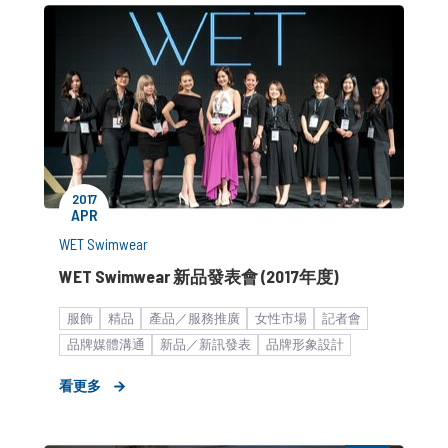
2017
APR
WET Swimwear
WET Swimwear 新品發表會 (2017年度)
服飾
精品
產品／服務推廣
女性市場
記者會
品牌媒體溝通
新品／新訊發表
品牌形象設計
中小企業
策略形象報告
藝人合作
代言人
看更多
KOL合作