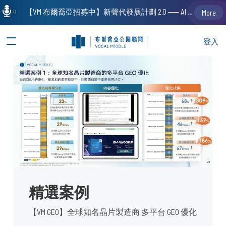
【VM 布爾喬亞招募中】新聲代發展計劃 2.0 ── AI PR 人才加速養成計劃（歡迎「應屆畢業生」、「一年以下相關 / 三年以下非相關經驗工作者」申請加入）
More
登入
精選案例
【VM GEO】全球知名晶片製造商 多平台 GEO 優化