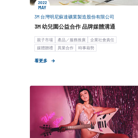
2022
MAY
3M 台灣明尼蘇達礦業製造股份有限公司
3M 幼兒園公益合作 品牌媒體溝通
親子市場
產品／服務推廣
企業社會責任
媒體贈禮
異業合作
時事藉勢
生活零售暨居家品味
居家百貨
KOL合作
巨型企業
看更多