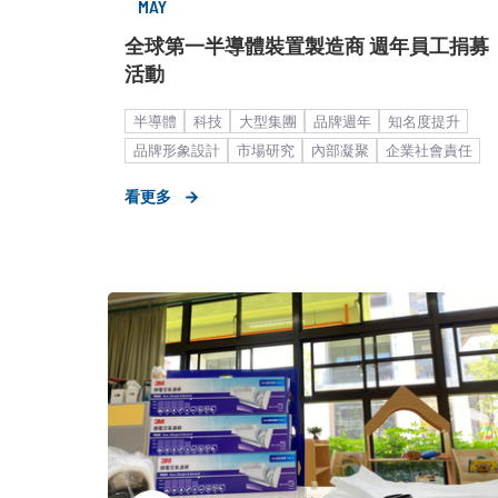
MAY
全球第一半導體裝置製造商 週年員工捐募
活動
半導體
科技
大型集團
品牌週年
知名度提升
品牌形象設計
市場研究
內部凝聚
企業社會責任
員工
雇主品牌
形象資產累積
策略形象報告
看更多
品牌內部溝通
企業形象
在地連結
公益
活動
異業合作
公關顧問解決方案
客製化服務