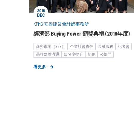
2018
DEC
KPMG 安侯建業會計師事務所
經濟部 Buying Power 頒獎典禮 (2018年度)
商務市場（B2B）
企業社會責任
金融服務
記者會
品牌媒體溝通
知名度提升
新創
公部門
大型集團
會員招募
策略形象報告
看更多