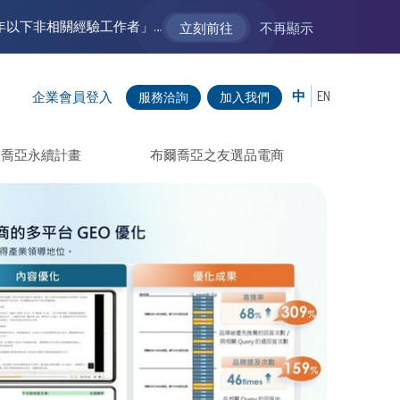
【VM 布爾喬亞招募中】新聲代發展計劃 2.0 ── AI PR 人才加速養成計劃（歡迎「應屆畢業生」、「一年以下相關 / 三年以下非相關經驗工作者」申請加入）
立刻前往
不再顯示
中
EN
企業會員登入
服務洽詢
加入我們
爾喬亞永續計畫
布爾喬亞之友選品電商