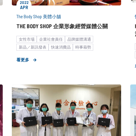
2022
APR
The Body Shop 美體小舖
THE BODY SHOP 企業形象經營媒體公關
女性市場
企業社會責任
品牌媒體溝通
新品／新訊發表
快速消費品
時事藉勢
個人護理用品
節慶操作
新聞稿
看更多