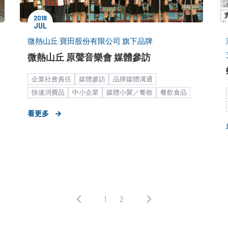
2018
JUL
微熱山丘 寶田股份有限公司 旗下品牌
微熱山丘 原聲音樂會 媒體參訪
企業社會責任
媒體參訪
品牌媒體溝通
快速消費品
中小企業
媒體小聚／餐敘
餐飲食品
糕餅甜點
新聞稿
看更多
1
2
‹ 上
下
一
一
頁
頁 ›