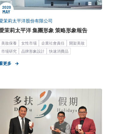
2020
MAY
愛茉莉太平洋股份有限公司
愛茉莉太平洋 集團形象 策略形象報告
美妝保養
女性市場
企業社會責任
開架美妝
市場研究
品牌形象設計
快速消費品
策略形象報告
專櫃美妝
內部凝聚
海外市場拓展
看更多
中大型企業