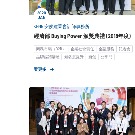
2020
JAN
KPMG 安侯建業會計師事務所
經濟部 Buying Power 頒獎典禮 (2019年度)
商務市場（B2B）
企業社會責任
金融服務
記者會
品牌媒體溝通
知名度提升
新創
公部門
大型集團
會員招募
顧問服務／企業育成
看更多