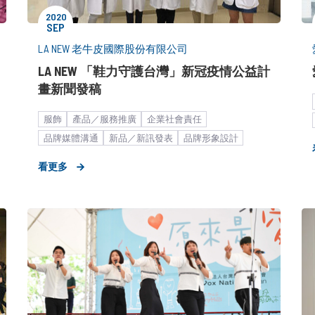
2020
SEP
LA NEW 老牛皮國際股份有限公司
LA NEW 「鞋力守護台灣」新冠疫情公益計
畫新聞發稿
服飾
產品／服務推廣
企業社會責任
品牌媒體溝通
新品／新訊發表
品牌形象設計
快速消費品
大健康
營養保健
疫情終究會過去
看更多
運動休閒
新聞稿