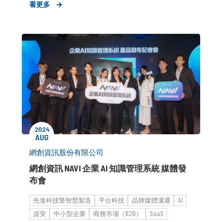
看更多
產品／服務推廣
公關顧問解決方案
客製化服務
KOL合作
2024
AUG
網創資訊股份有限公司
網創資訊 NAVI 企業 AI 知識管理系統 媒體發
布會
先進科技暨智慧製造
平台科技
品牌媒體溝通
AI
資安
中小型企業
商務市場（B2B）
SaaS