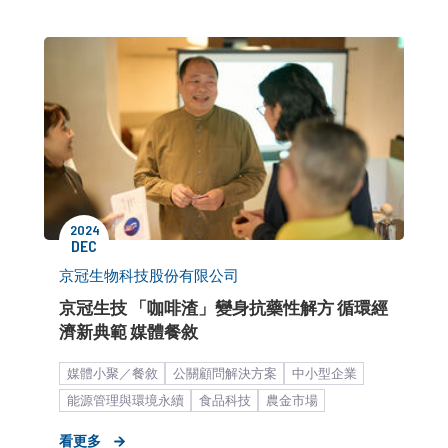
KOL合作
2024
DEC
京冠生物科技股份有限公司
京冠生技 「咖啡渣」變身抗藥性解方 循環經
濟新典範 媒體餐敘
媒體小聚／餐敘
公關顧問解決方案
中小型企業
能源管理與環境永續
食品科技
農金市場
客製化服務
品牌媒體溝通
看更多