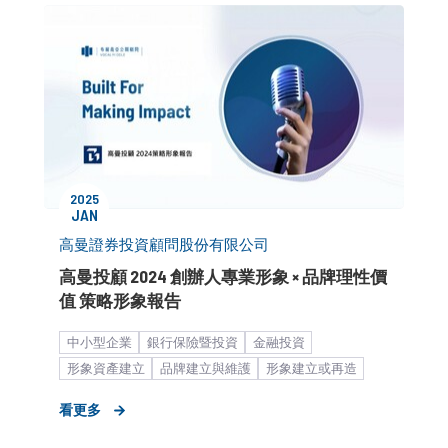
2025
JAN
高曼證券投資顧問股份有限公司
高曼投顧 2024 創辦人專業形象 × 品牌理性價
值 策略形象報告
中小型企業
銀行保險暨投資
金融投資
形象資產建立
品牌建立與維護
形象建立或再造
公關顧問解決方案
旗艦式服務
I.Q. Premium
看更多
金融暨財經服務