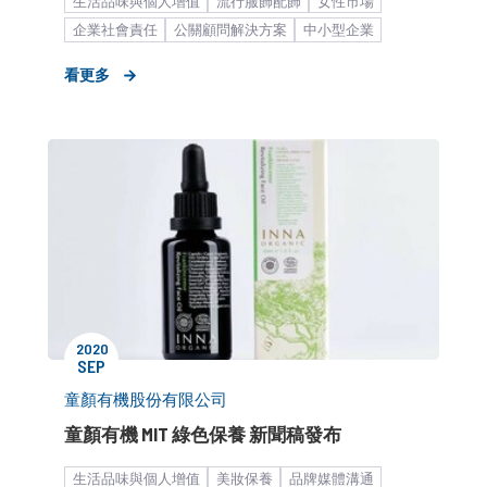
生活品味與個人增值
流行服飾配飾
女性市場
企業社會責任
公關顧問解決方案
中小型企業
流行時尚
新聞稿
品牌媒體溝通
看更多
2020
SEP
童顏有機股份有限公司
童顏有機 MIT 綠色保養 新聞稿發布
生活品味與個人增值
美妝保養
品牌媒體溝通