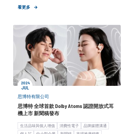
​新品／新訊發表
看更多
2024
JUL
思博特有限公司
思博特 全球首款 Dolby Atoms 認證開放式耳
機上市 新聞稿發布
生活品味與個人增值
消費性電子
品牌媒體溝通
個人3C
中小型企業
新聞稿
市場推廣銷售