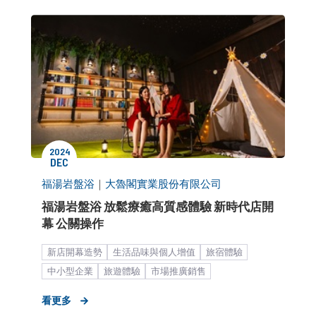
2024
DEC
福湯岩盤浴
｜
大魯閣實業股份有限公司
福湯岩盤浴 放鬆療癒高質感體驗 新時代店開
幕 公關操作
新店開幕造勢
生活品味與個人增值
旅宿體驗
中小型企業
旅遊體驗
市場推廣銷售
市場推廣與銷售
客群拓展
活動與宣傳
看更多
公關顧問解決方案
客製化服務
品牌媒體溝通