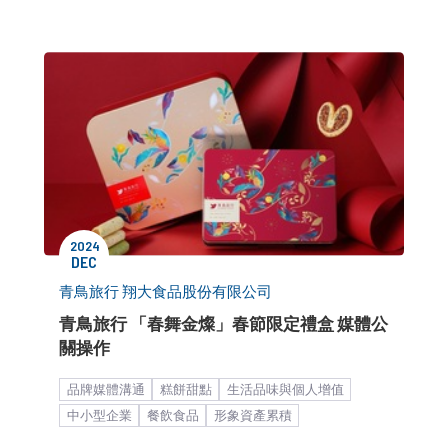
2024
DEC
青鳥旅行 翔大食品股份有限公司
青鳥旅行 「春舞金燦」春節限定禮盒 媒體公
關操作
品牌媒體溝通
糕餅甜點
生活品味與個人增值
中小型企業
餐飲食品
形象資產累積
品牌建立與維護
品牌知名度提升
市場推廣與銷售