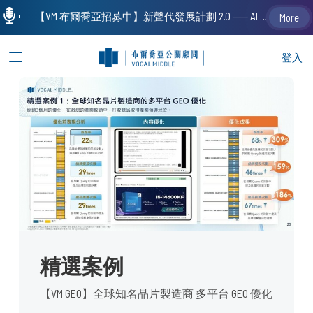
【VM 布爾喬亞招募中】新聲代發展計劃 2.0 ── AI PR 人才加速養成計劃（歡迎「應屆畢業生」、「一年以下相關 / 三年以下非相關經驗工作者」申請加入）
More
登入
精選案例
【VM GEO】全球知名晶片製造商 多平台 GEO 優化