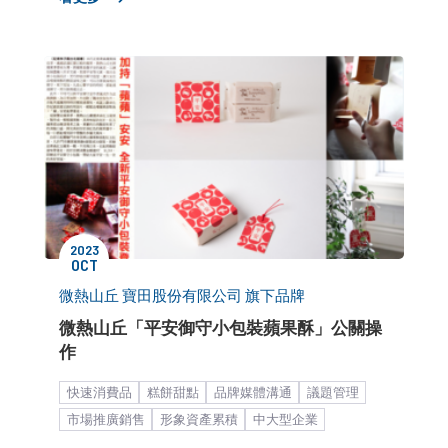
2023
OCT
微熱山丘 寶田股份有限公司 旗下品牌
微熱山丘「平安御守小包裝蘋果酥」公關操
作
快速消費品
糕餅甜點
品牌媒體溝通
議題管理
市場推廣銷售
形象資產累積
中大型企業
餐飲食品
KOL合作