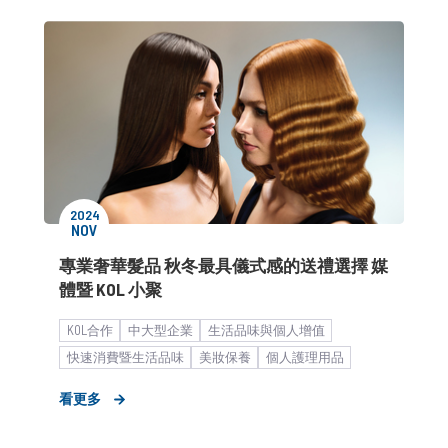
2024
NOV
專業奢華髮品 秋冬最具儀式感的送禮選擇 媒
體暨 KOL 小聚
KOL合作
中大型企業
生活品味與個人增值
快速消費暨生活品味
美妝保養
個人護理用品
形象資產累積
女性市場
活動與宣傳
看更多
新品上市造勢
公關顧問解決方案
客製化服務
媒體小聚／餐敘
品牌市場溝通
消費者活動