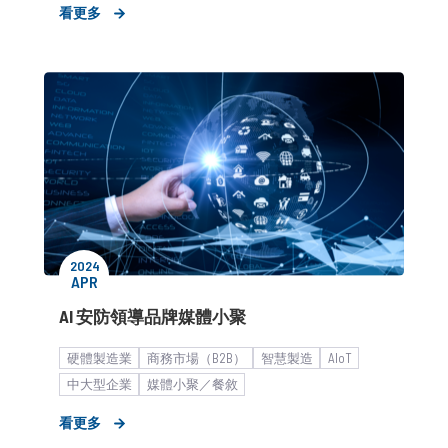
看更多
知名度提升
海外市場拓展
2024
APR
AI 安防領導品牌媒體小聚
硬體製造業
商務市場（B2B）
智慧製造
AIoT
中大型企業
媒體小聚／餐敘
看更多