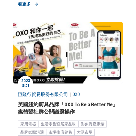
看更多
2023
OCT
恆隆行貿易股份有限公司
｜
OXO
美國紐約廚具品牌「OXO To Be a Better Me」
媒體暨社群公關議題操作
家用電器
生活零售暨居家品味
形象資產累積
品牌媒體溝通
市場推廣銷售
大眾市場