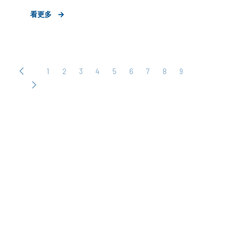
媒體波段操作
中大型企業
KOL合作
看更多
數位行銷解決方案
1
2
3
4
5
6
7
8
9
‹ 上
一
下
頁
一
頁 ›