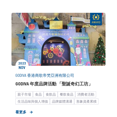
品牌媒體溝通
公關顧問解決方案
2023
NOV
GODIVA 香港商歌帝梵亞洲有限公司
GODIVA 年度品牌活動 「聖誕奇幻工坊」
親子市場
食品
食飲品
餐飲食品
消費者活動
生活品味與個人增值
品牌媒體溝通
形象資產累積
市場推廣銷售
中大型企業
KOL合作
看更多