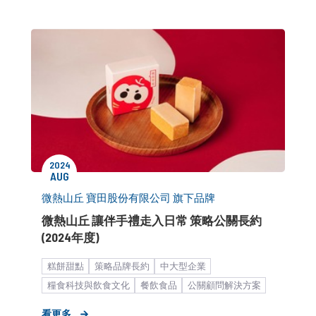
公關顧問解決方案
客製化服務
品牌媒體溝通
KOL合作
品牌市場溝通
消費者活動
2024
AUG
微熱山丘 寶田股份有限公司 旗下品牌
微熱山丘 讓伴手禮走入日常 策略公關長約
(2024年度)
糕餅甜點
策略品牌長約
中大型企業
糧食科技與飲食文化
餐飲食品
公關顧問解決方案
客製化服務
品牌媒體溝通
看更多