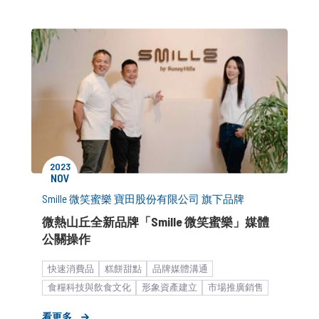
2023
NOV
Smille 微笑蜜樂 寶田股份有限公司 旗下品牌
微熱山丘全新品牌「Smille 微笑蜜樂」媒體
公關操作
快速消費品
糕餅甜點
品牌媒體溝通
食糧科技與飲食文化
形象資產建立
市場推廣銷售
中大型企業
開幕
記者會
看更多