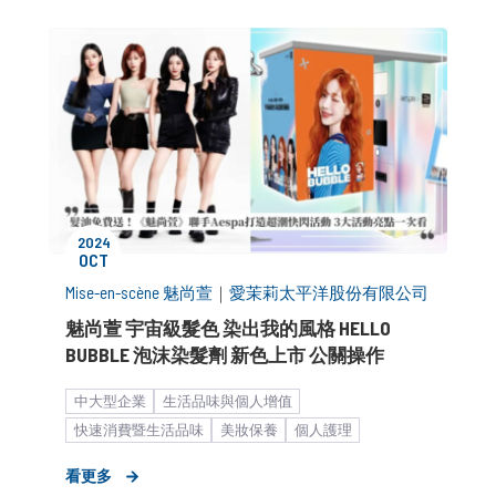
公關顧問解決方案
客製化服務
品牌媒體溝通
新聞稿
2024
OCT
Mise-en-scène 魅尚萱
｜
愛茉莉太平洋股份有限公司
魅尚萱 宇宙級髮色 染出我的風格 HELLO
BUBBLE 泡沫染髮劑 新色上市 公關操作
中大型企業
生活品味與個人增值
快速消費暨生活品味
美妝保養
個人護理
形象資產累積
女性市場
品牌建立與維護
看更多
品牌知名度提升
活動與宣傳
新品上市造勢