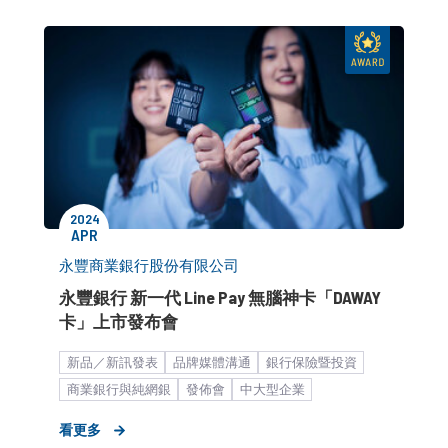
2024
APR
永豐商業銀行股份有限公司
永豐銀行 新一代 Line Pay 無腦神卡「DAWAY
卡」上市發布會
​新品／新訊發表
品牌媒體溝通
銀行保險暨投資
商業銀行與純網銀
發佈會
中大型企業
KOL/演藝合作
公關顧問解決方案
客製化服務
看更多