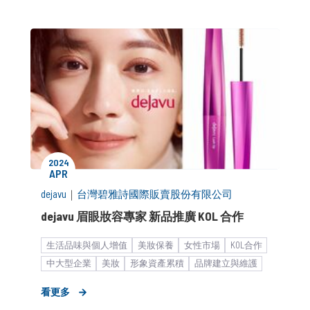
2024
APR
dejavu
｜
台灣碧雅詩國際販賣股份有限公司
dejavu 眉眼妝容專家 新品推廣 KOL 合作
生活品味與個人增值
美妝保養
女性市場
KOL合作
中大型企業
美妝
形象資產累積
品牌建立與維護
品牌知名度提升
市場推廣與銷售
客群拓展
看更多
公關顧問解決方案
客製化服務
品牌媒體溝通