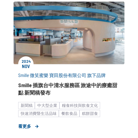
2024
NOV
Smille 微笑蜜樂 寶田股份有限公司 旗下品牌
Smille 插旗台中清水服務區 旅途中的療癒甜
點 新聞稿發布
新聞稿
中大型企業
糧食科技與飲食文化
快速消費暨生活品味
餐飲食品
糕餅甜食
活動與宣傳
新店開幕造勢
公關顧問解決方案
看更多
客製化服務
品牌媒體溝通