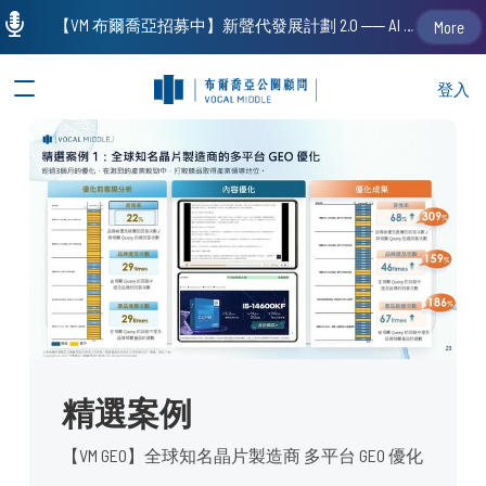
【VM 布爾喬亞招募中】新聲代發展計劃 2.0 ── AI PR 人才加速養成計劃（歡迎「應屆畢業生」、「一年以下相關 / 三年以下非相關經驗工作者」申請加入）
More
登入
精選案例
【VM GEO】全球知名晶片製造商 多平台 GEO 優化