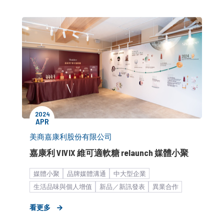
2024
APR
美商嘉康利股份有限公司
嘉康利 VIVIX 維可適軟糖 relaunch 媒體小聚
媒體小聚
品牌媒體溝通
中大型企業
生活品味與個人增值
​新品／新訊發表
異業合作
KOL/演藝合作
大健康產業
營養／保健
看更多