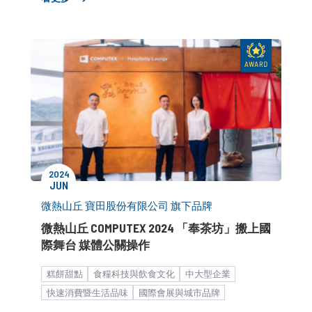
2024
JUN
微熱山丘 寶田股份有限公司 旗下品牌
微熱山丘 COMPUTEX 2024 「奉茶坊」搬上國
際舞台 媒體公關操作
糕餅甜點
食糧科技與飲食文化
中大型企業
快速消費暨生活品味
國際會展與城市品牌
市場推廣銷售
品牌媒體溝通
產品／服務推廣