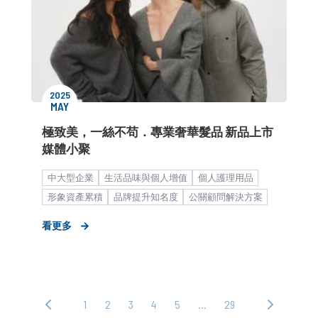
2025
MAY
極致美，一絲不苟．專業奢華髮品 新品上市
媒體小聚
中大型企業
生活品味與個人增值
個人護理用品
形象資產累積
品牌提升知名度
公關顧問解決方案
品牌媒體溝通
策略品牌長約
媒體中心
看更多
1
2
3
4
5
…
29
‹ 上
下