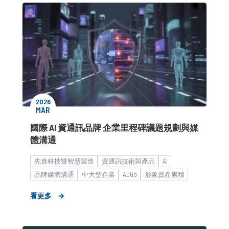
2026
MAR
國際 AI 資通訊品牌 企業里程碑議題規劃與媒
體溝通
先進科技暨智慧製造
資通訊技術與產品
AI
品牌媒體溝通
中大型企業
ADGo
形象資產累積
公關顧問解決方案
看更多