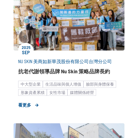
2025
SEP
NU SKIN 美商如新華茂股份有限公司台灣分公司
抗老代謝領導品牌 Nu Skin 策略品牌長約
中大型企業
生活品味與個人增值
臉部與身體保養
形象資產累積
女性市場
媒體關係經營
品牌知名度提升
公關顧問解決方案
策略品牌長約
看更多
品牌媒體溝通