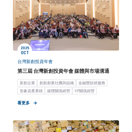
2025
OCT
台灣新創投資年會
第三屆 台灣新創投資年會 媒體與市場溝通
新創企業
創新創業社團與組織
金融暨財經服務
形象資產累積
媒體關係經營
VIP關係經營
外部/異業資源媒合
公關顧問解決方案
新聞稿發布
看更多
高峰會/論壇/講座
品牌媒體溝通
品牌市場溝通