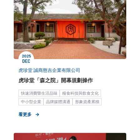
2025
DEC
虎珍堂 誠商憨吉企業有限公司
虎珍堂「森之院」開幕規劃操作
快速消費暨生活品味
糧食科技與飲食文化
中小型企業
品牌媒體溝通
形象資產累積
餐飲食品
大眾市場
糕餅甜點
看更多