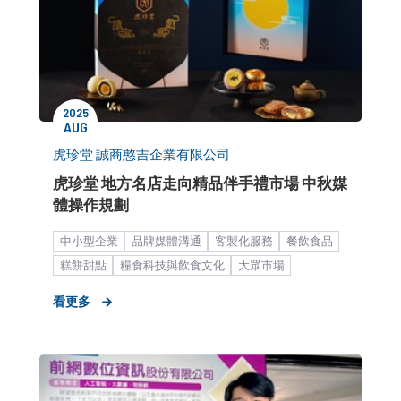
2025
AUG
虎珍堂 誠商憨吉企業有限公司
虎珍堂 地方名店走向精品伴手禮市場 中秋媒
體操作規劃​
中小型企業
品牌媒體溝通
客製化服務
餐飲食品
糕餅甜點
糧食科技與飲食文化
大眾市場
媒體議題造勢
產品／服務推廣
節慶造勢
看更多
公關顧問解決方案