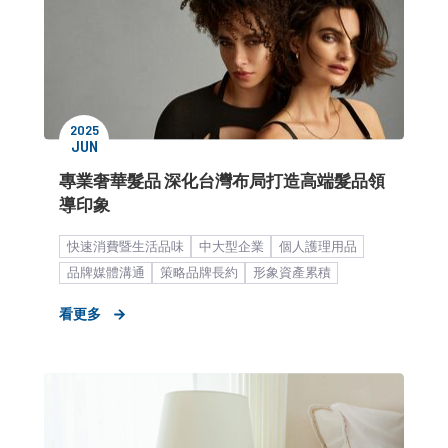
2025
JUN
專業奢華髮品 深化台灣布局打造高端髮品領
導印象
快速消費暨生活品味
中大型企業
個人護理用品
品牌媒體溝通
策略品牌長約
形象資產累積
品牌知名度提升
公關顧問解決方案
媒體中心
看更多