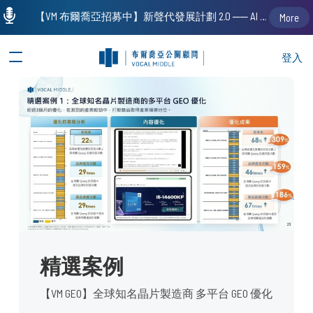
【VM 布爾喬亞招募中】新聲代發展計劃 2.0 ── AI PR 人才加速養成計劃（歡迎「應屆畢業生」、「一年以下相關 / 三年以下非相關經驗工作者」申請加入）
More
登入
精選案例
【VM GEO】全球知名晶片製造商 多平台 GEO 優化