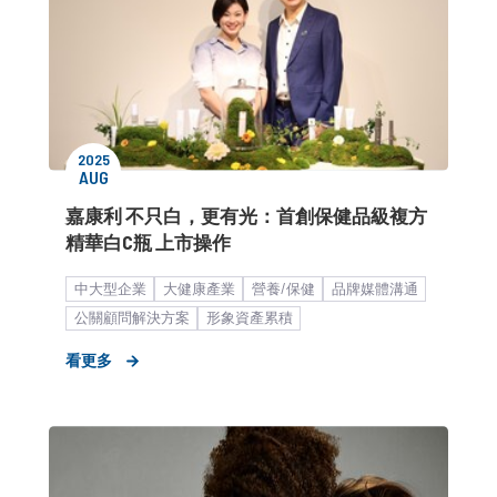
2025
AUG
嘉康利 不只白，更有光：首創保健品級複方
精華白C瓶 上市操作
中大型企業
大健康產業
營養/保健
品牌媒體溝通
公關顧問解決方案
形象資產累積
看更多