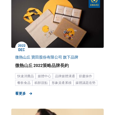
2022
DEC
微熱山丘 寶田股份有限公司 旗下品牌
微熱山丘 2022策略品牌長約
快速消費品
媒體中心
品牌媒體溝通
節慶操作
餐飲食品
糕餅甜點
形象資產累積
媒體議題造勢
市場推廣銷售
中大型企業
看更多