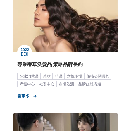
2022
DEC
專業奢華洗髮品 策略品牌長約
快速消費品
美妝
精品
女性市場
策略公關長約
媒體中心
社群中心
市場監測
品牌媒體溝通
KOL合作
形象資產累積
市場推廣銷售
看更多
媒體議題造勢
中大型企業