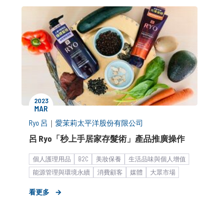
2023
MAR
Ryo 呂
｜
愛茉莉太平洋股份有限公司
呂 Ryo「秒上手居家存髮術」產品推廣操作
個人護理用品
B2C
美妝保養
生活品味與個人增值
能源管理與環境永續
消費顧客
媒體
大眾市場
女性市場
I.Q. Elite
KOL合作
市場推廣銷售
看更多
形象資產累積
中大型企業