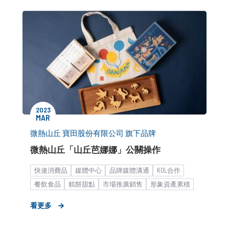
2023
MAR
微熱山丘 寶田股份有限公司 旗下品牌
微熱山丘「山丘芭娜娜」公關操作
快速消費品
媒體中心
品牌媒體溝通
KOL合作
餐飲食品
糕餅甜點
市場推廣銷售
形象資產累積
策略形象報告
中大型企業
看更多