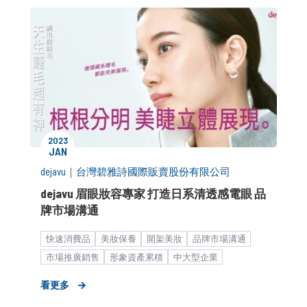
2023
JAN
dejavu
｜
台灣碧雅詩國際販賣股份有限公司
dejavu 眉眼妝容專家 打造日系清透感電眼 品
牌市場溝通
快速消費品
美妝保養
開架美妝
品牌市場溝通
市場推廣銷售
形象資產累積
中大型企業
個人保養
女性市場
看更多