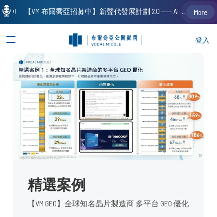
【VM 布爾喬亞招募中】新聲代發展計劃 2.0 ── AI PR 人才加速養成計劃（歡迎「應屆畢業生」、「一年以下相關 / 三年以下非相關經驗工作者」申請加入）
More
登入
精選案例
【VM GEO】全球知名晶片製造商 多平台 GEO 優化