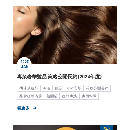
2023
JAN
專業奢華髮品 策略公關長約 (2023年度)
快速消費品
美妝
精品
女性市場
策略公關長約
品牌媒體溝通
新聞稿
媒體專訪
專題報導
平台加值服務
市場推廣銷售
形象資產累積
看更多
媒體議題造勢
中大型企業
KOL合作