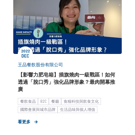
2022
DEC
王品餐飲股份有限公司
【影響力肥皂箱】插旗燒肉一級戰區！如何
透過「脫口秀」強化品牌形象？最肉開幕推
廣
餐飲食品
B2C
餐廳
食糧科技與飲食文化
國際會展與城市品牌
生活品味與個人增值
能源管理與環境永續
影響力肥皂箱
形象資產建立
看更多
市場推廣銷售
中大型企業