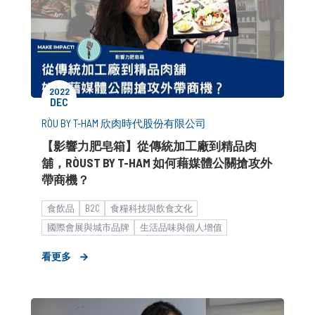
2022
DEC
RÒU BY T-HAM 欣肉時代股份有限公司
【影響力肥皂箱】從傳統加工廠到精品肉
舖，RÒUST BY T-HAM 如何藉媒體公關搶攻外
帶商機？
食飲品
B2C
食糧科技與飲食文化
國際會展與城市品牌
生活品味與個人增值
能源管理與環境永續
波段媒體操作
餐飲食品
看更多
形象資產建立
市場推廣銷售
中小企業