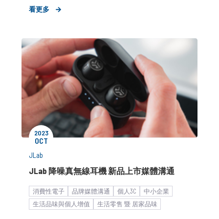
品牌媒體溝通
中大型企業
看更多
2023
OCT
JLab
JLab 降噪真無線耳機 新品上市媒體溝通
消費性電子
品牌媒體溝通
個人3C
中小企業
生活品味與個人增值
生活零售 暨 居家品味
市場推廣銷售
品牌知名度提升
產品/服務推廣