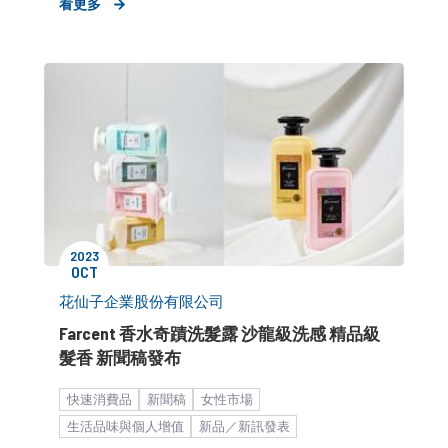
看更多
2023
OCT
花仙子企業股份有限公司
Farcent 香水奇蹟洗髮露 沙龍級洗感 精品級
髮香 新聞稿發布
快速消費品
新聞稿
女性市場
生活品味與個人增值
​新品／新訊發表