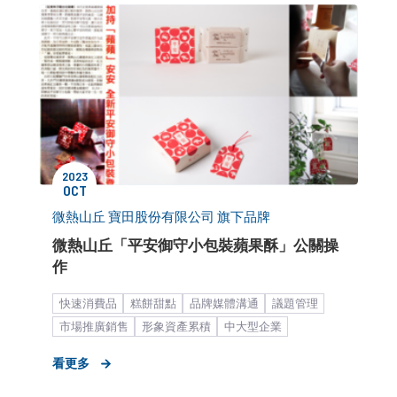
2023
OCT
微熱山丘 寶田股份有限公司 旗下品牌
微熱山丘「平安御守小包裝蘋果酥」公關操
作
快速消費品
糕餅甜點
品牌媒體溝通
議題管理
市場推廣銷售
形象資產累積
中大型企業
餐飲食品
KOL合作
看更多