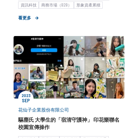
資訊科技
商務市場（B2B）
形象資產累積
市場推廣銷售
軟體服務業
看更多
2023
SEP
花仙子企業股份有限公司
驅塵氏 大學生的「宿清守護神」 印花樂聯名
校園宣傳操作