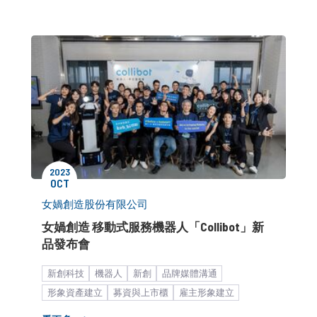
2023
OCT
女媧創造股份有限公司
女媧創造 移動式服務機器人「Collibot」新
品發布會
新創科技
機器人
新創
品牌媒體溝通
形象資產建立
募資與上市櫃
雇主形象建立