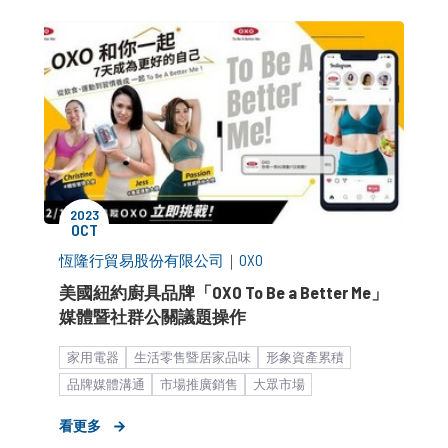
2023
OCT
恆隆行貿易股份有限公司
｜
OXO
美國紐約廚具品牌「OXO To Be a Better Me」
媒體暨社群公關議題操作
家用電器
生活零售暨居家品味
形象資產累積
品牌媒體溝通
市場推廣銷售
大眾市場
媒體波段操作
中大型企業
KOL合作
看更多
數位行銷解決方案