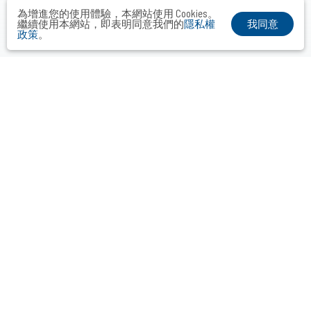
為增進您的使用體驗，本網站使用 Cookies。
我同意
繼續使用本網站，即表明同意我們的
隱私權
政策
。
布爾喬亞公關顧問股份有限公司
Taipei． Hong Kong．Shanghai．Singapore．Tokyo
+886-2-2742-3488
info@vocalmiddle.com