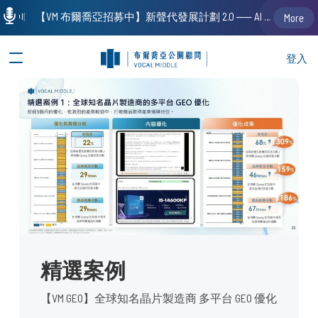
【VM 布爾喬亞招募中】新聲代發展計劃 2.0 ── AI PR 人才加速養成計劃（歡迎「應屆畢業生」、「一年以下相關 / 三年以下非相關經驗工作者」申請加入）
More
登入
精選案例
【VM GEO】全球知名晶片製造商 多平台 GEO 優化