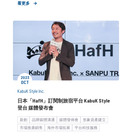
看更多
公關顧問解決方案
2023
OCT
KabuK Style Inc.
日本「HafH」訂閱制旅宿平台 KabuK Style
登台 媒體發布會
新創
品牌媒體溝通
媒體發佈會
形象資產建立
市場推廣銷售
海外市場拓展
平台科技服務