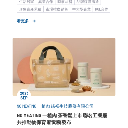
生活居家
異業合作
時事藉勢
品牌媒體溝通
形象資產累積
市場推廣銷售
中大型企業
KOL合作
KOC合作
看更多
2023
SEP
NO MEATING 一植肉 緒裕生技股份有限公司
NO MEATING 一植肉 茶香鬆上市 聯名五餐廳
共推動物保育 新聞稿發布