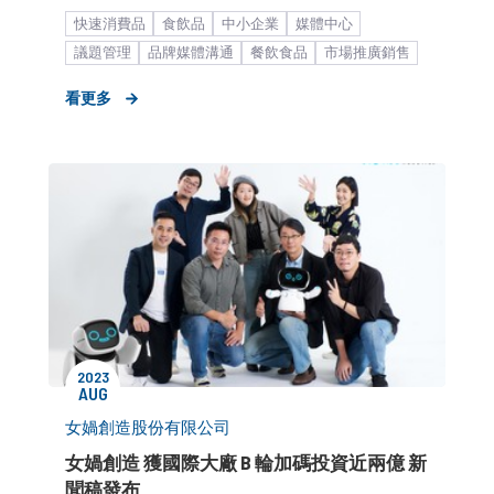
快速消費品
食飲品
中小企業
媒體中心
議題管理
品牌媒體溝通
餐飲食品
市場推廣銷售
企業永續發展
形象資產累積
新聞稿
看更多
2023
AUG
女媧創造股份有限公司
女媧創造 獲國際大廠 B 輪加碼投資近兩億 新
聞稿發布