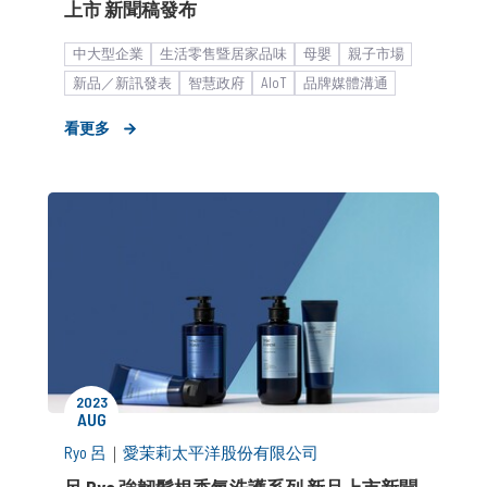
上市 新聞稿發布
中大型企業
生活零售暨居家品味
母嬰
親子市場
​新品／新訊發表
智慧政府
AIoT
品牌媒體溝通
新聞稿
看更多
2023
AUG
Ryo 呂
｜
愛茉莉太平洋股份有限公司
呂 Ryo 強韌髮根香氛洗護系列 新品上市新聞