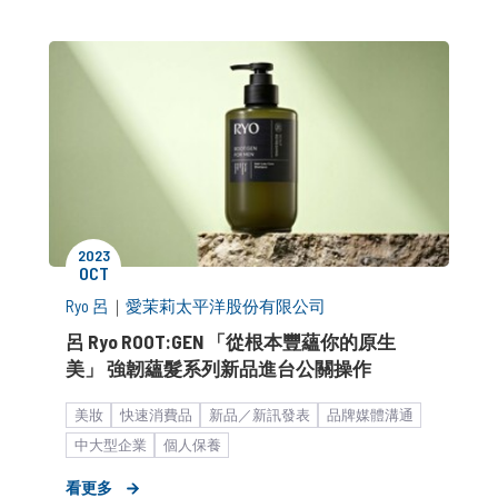
2023
OCT
Ryo 呂
｜
愛茉莉太平洋股份有限公司
呂 Ryo ROOT:GEN 「從根本豐蘊你的原生
美」 強韌蘊髮系列新品進台公關操作
美妝
快速消費品
​新品／新訊發表
品牌媒體溝通
中大型企業
個人保養
看更多