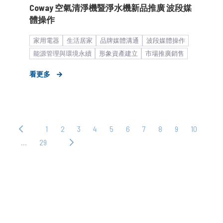
Coway 空氣清淨機暨淨水機新品推廣 波段媒
體操作
家用電器
生活居家
品牌媒體溝通
波段媒體操作
能源管理與環境永續
形象資產建立
市場推廣銷售
中大型企業
看更多
1
2
3
4
5
6
7
8
9
10
‹ 上
一
…
29
下
頁
一
頁 ›