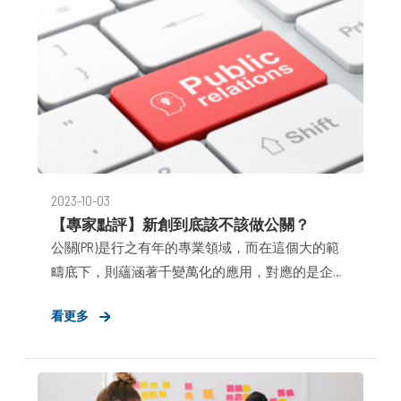
2023-10-03
【專家點評】新創到底該不該做公關？
公關(PR)是行之有年的專業領域，而在這個大的範
疇底下，則蘊涵著千變萬化的應用，對應的是企業
間不同的目的訴求，以及所處行業，經營模式甚至
看更多
是發展階段差異所產生的策略變異。