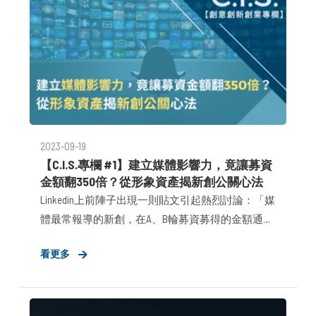
2023-09-19
【C.I.S.專欄 #1】建立媒體影響力，竟讓募資
金額翻350倍？從形象資產揭新創公關心法
Linkedin上前陣子出現一則貼文引起熱烈討論：「媒
體最常報導的新創，在A、B輪募資募得的金額通常
會增加35,635%，反觀媒體最少報導的新創，募資
看更多
金額只增加了143.6%。」在這項由歐洲公關公司
Hard Numbers及全球資訊監測公司CARMA釋出的調查
數據中，可以看出三種角度的觀點 – 新創募資增
長、媒體報導意願及媒體公關效用，打破市場認為