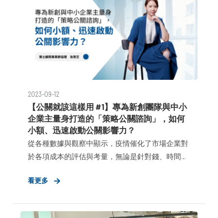
2023-09-12
【公關就該這樣用 #1】專為新創團隊與中小
企業主量身打造的「策略公關諮詢」，如何
小額、迅速啟動公關影響力？
從各種數據與觀察中顯示，疫情催化了市場企業對
於各項成本的評估與考量，無論是針對錢、時間、
與人才，如何在大量投入之前率先評估、擬定策
看更多
略、有效應用，降低不必要的成本、提升時間效
率，成了所有品牌為促進長久經營之下採取的顯著
行動。