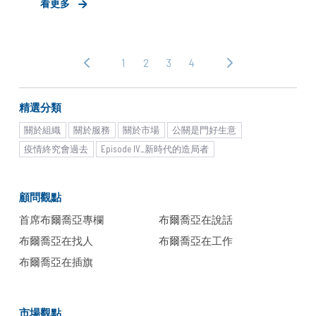
看更多
1
2
3
4
‹ 上
下
一
一
頁
頁 ›
精選分類
關於組織
關於服務
關於市場
公關是門好生意
疫情終究會過去
Episode IV_新時代的造局者
顧問觀點
首席布爾喬亞專欄
布爾喬亞在說話
布爾喬亞在找人
布爾喬亞在工作
布爾喬亞在插旗
市場觀點