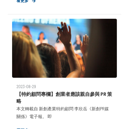
看更多
資金、資源與人才，鮮明的品牌形象也成為發展上
的剛需。 近年來屢獲國內外獎項並引領變革的布
爾喬亞公關顧問，以一站式平台運營作為核心商
模，自2019年開始深耕新創市場，至今已實際服務
超過50家海內外新創企業、新創加速器，大步邁向
出海與上市目標。今（5日）正式宣布攜手擁有超
過20年媒體經驗的 AppWorks （之初加速器）前媒
體公關總監李欣岳，擔任新創產業特約顧問，共同
替台灣新創與創業者提供公關顧問服務，從策略制
定到落地執行一手包辦，偕同創業者於專注本業同
時，亦能享有即時、多元、精準且彈性訂價的專業
2023-08-29
服務，加速決策效率、有效解決不同發展階段的品
【特約顧問專欄】創業者應該親自參與 PR 策
牌痛點。
略
本文轉載自 新創產業特約顧問 李欣岳《新創PR媒
關係》電子報。 即