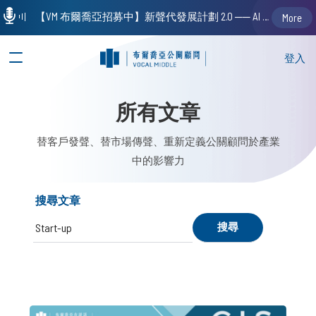
【VM 布爾喬亞招募中】新聲代發展計劃 2.0 ── AI PR 人才加速養成計劃（歡迎「應屆畢業生」、「一年以下相關 / 三年以下非相關經驗工作者」申請加入）
More
登入
所有文章
替客戶發聲、替市場傳聲、重新定義公關顧問於產業
中的影響力
搜尋文章