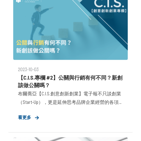
2023-10-03
【C.I.S.專欄 #2】公關與行銷有何不同？新創
該做公關嗎？
布爾喬亞【C.I.S.創意創新創業】電子報不只談創業
（Start-Up），更是延伸思考品牌企業經營的各項
關鍵資源與決策，無論對於什麼樣的企業產業而
看更多
言，都是值得思忖的有趣議題。本期我們直接破
題，從一個大哉問展開： &lt;