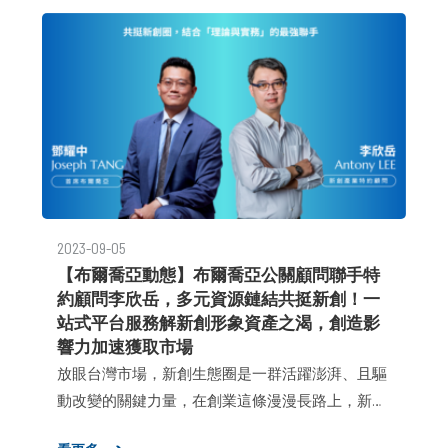
2023-09-05
【布爾喬亞動態】布爾喬亞公關顧問聯手特
約顧問李欣岳，多元資源鏈結共挺新創！一
站式平台服務解新創形象資產之渴，創造影
響力加速獲取市場
放眼台灣市場，新創生態圈是一群活躍澎湃、且驅
動改變的關鍵力量，在創業這條漫漫長路上，新創
不僅需要利用手上有限資源做充分槓桿，鏈結國際