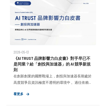
2026-05-13
《AI TRUST 品牌影響力白皮書》對手早已不
是同業？給「創投與加速器」的 AI 競爭新規
則
在創新創業的國際戰場上，創投與加速器長期處於
高度競爭且資訊極度不透明的環境中 。過往依賴的
品牌路徑，已在數位轉型浪潮中面臨三大生存挑
看更多
戰： 跨境權威缺失：在國際資源戰場中，數位權威
的缺位將導致全球新創人才與資金流失 。 決策資