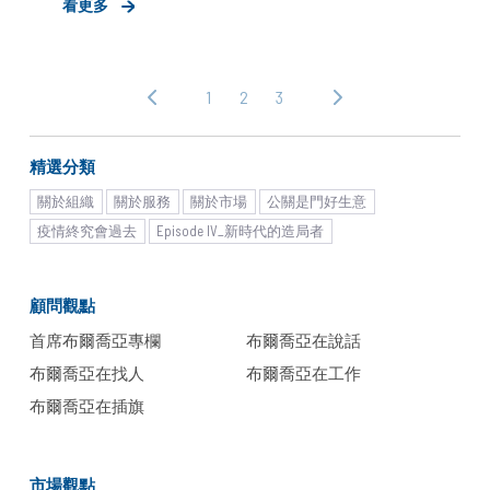
看更多
言，都是值得思忖的有趣議題。本期我們直接破
題，從一個大哉問展開： &lt;
1
2
3
‹ 上
下
一
一
頁
頁 ›
精選分類
關於組織
關於服務
關於市場
公關是門好生意
疫情終究會過去
Episode IV_新時代的造局者
顧問觀點
首席布爾喬亞專欄
布爾喬亞在說話
布爾喬亞在找人
布爾喬亞在工作
布爾喬亞在插旗
市場觀點