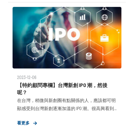
覺得滿值得分享給創業者／新創參考的想法，可運
用在往後規劃 PR 策略。
2023-12-06
【特約顧問專欄】台灣新創 IPO 潮，然後
呢？
在台灣，稍微與新創圈有點關係的人，應該都可明
顯感受到台灣新創逐漸加溫的 IPO 潮。很高興看到
KKCompany（KKBOX）在本週，通過初次申請股票第
看更多
一上市案；直播互動娛樂平台 17LIVE，也即將在本
週以 SPAC（特殊目的收購公司）的方式在新加坡上