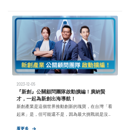
的布爾喬亞公關顧問，透過陪跑式「外包公關顧問
服務」，已伴隨超過60 家新創企業完成募資造勢、
人才招募與市場拓展等里程碑，在成立將屆滿十年
之際，更於30日攜手台灣最大新創社團《台灣新創
投資交流》舉辦首屆新創沙龍年會，邀請近百家新
創、創投與加速器出席，其中近六成出席者為創辦
人或核心管理層，由《布爾喬亞公關顧問》創辦人
兼執行長 鄧耀中、《台灣新創投資交流》社團創始
人 林文欽、《PChome》財務長 周磊、《QSearch》
共同創辦人 周世恩、《瀛睿律師事務所》創始合夥
2023-12-05
人 簡榮宗及《Appworks》前媒體公關總監 李欣岳擔
『新創』公關顧問團隊啟動擴編！廣納賢
任講者，分別從公關行銷、財務投資、法律與數據
才，一起為新創出海導航！
等面向，剖析品牌形象資產在下一個新創世代中，
新創產業是這個世界推動創新的瑰寶，在台灣「看
會替新創成長軌跡帶來哪些影響，期許透過凝聚各
起來」是，但可能還不是，因為最大挑戰就是沒有
方領袖，共同打造新創圈的下一個黃金十年。
或不夠多的人協助替新創說好故事，這在最近幾場
看更多
年會中都同時被幾家創投、投資顧問所提及，但隨