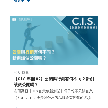
看更多
脈。 因此，台灣最大新創社團「台灣新創投資交
流」，與最受新創青睞的「布爾喬亞公關顧問」決
定強強聯手，邀請多位產業領頭專家，在Meet
Taipei首日（11月30日）晚上舉辦專屬新創團隊的
《未來沙龍》，一同暢聊當「新創企業」遇上「品
牌形象」，如何開展出超乎想像的火花。
2023-10-03
【C.I.S.專欄 #2】公關與行銷有何不同？新創
該做公關嗎？
布爾喬亞【C.I.S.創意創新創業】電子報不只談創業
（Start-Up），更是延伸思考品牌企業經營的各項
關鍵資源與決策，無論對於什麼樣的企業產業而