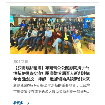
市。此外，包括今年 7 月，來電辨識 Whoscall 開發
商 Gogolook 則選擇在台灣證交所創新板 IPO；以及
預計明年第一季，關鍵評論網也將在美國上市。若
再加上這幾年 91APP、Appier、完美移動已成功上
市。台灣新創圈這陣子真的很熱鬧。 身為 2000 年
就踏入財經與科技媒體，擔任主跑 Internet 產業的
記者，我曾稍微參與見證上世紀 .com 泡沫的末升
段。如今這樣的熱潮，真是 20 多年來未見，軟
體、網路新創很久沒有獲得這麼多的外界關注。
2023-12-05
【沙龍觀點精選】布爾喬亞公關顧問攜手台
灣新創投資交流社團 舉辦首屆百人新創沙龍
年會 邀創投、律師、數據領袖共談新創未來
新創產業(Start-up)是全球創新的重要瑰寶，但台灣
市場普遍沒有或不夠多人協助替新創說一個好故
事，因此在資訊不對稱限制下，不易匯聚各方資源
看更多
共同推動世代變革與創新。深耕新創公關領域多年