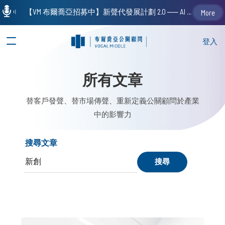
【VM 布爾喬亞招募中】新聲代發展計劃 2.0 ── AI PR 人才加速養成計劃（歡迎「應屆畢業生」、「一年以下相關 / 三年以下非相關經驗工作者」申請加入）
More
登入
所有文章
替客戶發聲、替市場傳聲、重新定義公關顧問於產業
中的影響力
搜尋文章