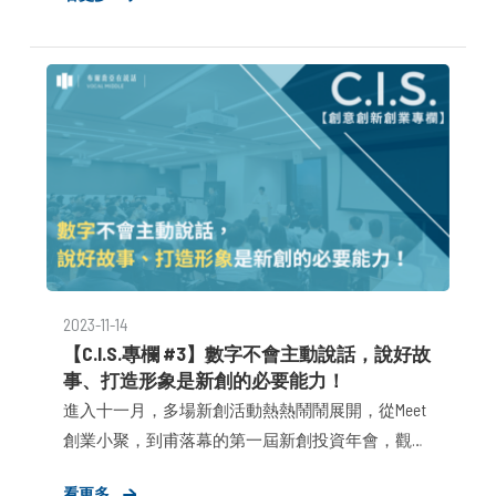
著新經濟起飛與資本寒冬洗牌，台灣新創領域正迎
來了全新轉機。 布爾喬亞自2019年投入新創領域，
以結合商業策略與數據思維的公關顧問服務，替新
創加速出場，過去幾年在新創領域的服務規模皆是
翻倍成長，這僅僅是建立在核心團隊只有1-2人的結
果，今年臺灣有超過 6,674 家仍營運中的新創企
業，我們的服務數量約是百分之一，如果根據「蘭
徹斯特法則」來看，當新創品牌「市佔率」達7%，
即為普遍在市場上能知道該企業存在的一個標準值
來看，我們有大約6x距離，加上這幾年與越來越多
2023-11-14
相對成熟且希望加速出場的新創合作，為持續與企
【C.I.S.專欄 #3】數字不會主動說話，說好故
業並進增長，布爾喬亞現階段想招募2位與我一起
事、打造形象是新創的必要能力！
投身新創領域服務的公關顧問(理級、資深)，無論
進入十一月，多場新創活動熱熱鬧鬧展開，從Meet
哪一種職級，必要條件都包含以下三點：
創業小聚，到甫落幕的第一屆新創投資年會，觀點
與資源不斷交流，也激發了不少有意思的討論！
看更多