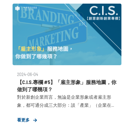
訊破碎：輔導績效難以量化，使創辦人與 LP 在不
透明的資訊中陷入信任困境 。 品牌資產脆弱：過
度過度仰賴單一事件造勢，導致聲量隨新聞熱度冷
卻而迅速歸零 。
2024-06-04
【C.I.S.專欄 #5】「雇主形象」服務地圖，你
做到了哪幾項？
對於新創企業而言，無論是企業形象或者雇主形
象，都可通分成三大部分：談「產業」（企業在產
業中扮演的關鍵角色）、談「品牌」（公司營運內
看更多
容、產品與服務），或者談「創辦人」（使命、願
景、與文化理念）。從任一者開始，都能夠開始幫