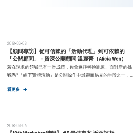
2018-06-08
【顧問專訪】從可信賴的「活動代理」到可依賴的
「公關顧問」 – 資深公關顧問 溫麗菁（Alicia Wen）
若在現處的領域已有一番成績，你會選擇轉換跑道、面對新的挑
戰嗎? 「線下實體活動」是公關操作中最顯而易見的手段之一，
而公關公司及活動公司兩者在服務本質上即有差異，對於人才的
看更多
需求雖相似卻仍有出入。若是欲自兩者間轉換跑道的工作者，該
如何自
2018-06-04