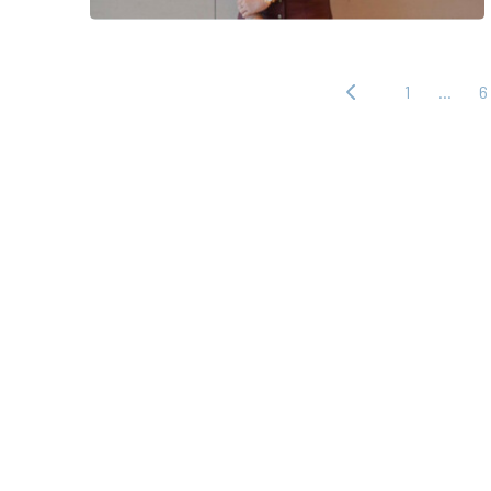
1
…
6
‹ 上
一
頁