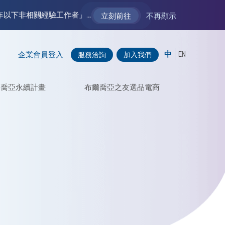
【VM 布爾喬亞招募中】新聲代發展計劃 2.0 ── AI PR 人才加速養成計劃（歡迎「應屆畢業生」、「一年以下相關 / 三年以下非相關經驗工作者」申請加入）
立刻前往
不再顯示
中
EN
企業會員登入
服務洽詢
加入我們
爾喬亞永續計畫
布爾喬亞之友選品電商