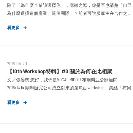
除了「為什麼企業該選擇你」，應徵之際，你是否也清楚「自己
為什麼選擇這個產業、這個團隊」？前者可說服雇主在合作之
初，提供加入團隊的入場券；但唯有後者，可在面臨挫折及挑戰
看更多
時，為自己
2018-04-20
【10th Workshop特輯】#0 關於為何在此相聚
文／張晏慈 您好，我們是VOCAL MIDDLE布爾喬亞公關顧問，
2018/4/14 剛舉辦完公司成立以來的第10屆 workshop。集結「布爾
喬亞精神」的濃縮結晶，經過10屆
看更多