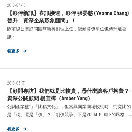
2018-04-16
【夥伴新訊】喜訊接連，夥伴 張晏慈 (Yvonne Chang)
晉升「資深企業形象顧問」！
除前線公關顧問團隊新科副理上任，後勤幕僚單位也傳升遷喜
訊：
看更多
2018-03-31
【顧問專訪】我們就是比較貴，憑什麼讓客戶掏費？-
資深公關顧問 楊宜樺（Amber Yang）
公關產業盛行「比稿文化」，但當與同業同場較勁時，究竟比的
是「稿」還是「價」？「削價競爭」不是VOCAL MIDDLE的風格，
「創造價值、解決問題」才是我們的使命。而「價值」是一體兩
看更多
面的，對於「值」的把關，顧問團隊從未輕忽怠慢；自然地，