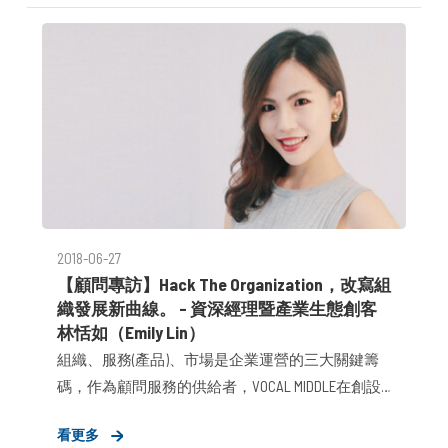
2018-06-27
【顧問專訪】Hack The Organization，改寫組
織發展新曲線。 – 資深經理暨產業生態創客
林恬如（Emily Lin）
組織、服務(產品)、市場是企業運營的三大關鍵籌
碼，作為顧問服務的供給者，VOCAL MIDDLE在創設
之初，選擇透過「組織」鳴槍、發動變革。我們深
看更多
知開發服務、深耕市場可帶來的