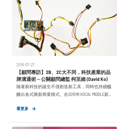
2018-07-27
【顧問專訪】2B、2C大不同，科技產業的品
牌溝通術－公關顧問總監 柯至維 (David Ko)
隨著新科技的誕生不僅創造新工具，同時也持續醞
釀出各式興新商業模式。在2015年VOCAL MIDDLE新
設立「科技產業策進事業群」，透過顧問思惟解構
看更多
數位工具帶來的資訊，以突破