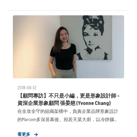
2018-06-12
【顧問專訪】不只是小編，更是形象設計師 –
資深企業形象顧問 張晏慈 (Yvonne Chang)
在全攻全守的組織架構中，負責企業品牌形象設計
的Marcom多深居幕後。宛若天菜大廚，以冷靜腦袋
布局架構，透過鋒利筆觸，適時佐以幽默、辛辣、
看更多
洗鍊且深入人心的端出一道道論述好菜。在一點一