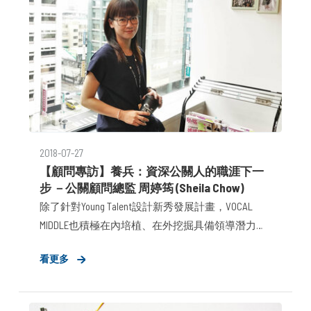
2018-07-27
【顧問專訪】養兵：資深公關人的職涯下一
步 －公關顧問總監 周婷筠 (Sheila Chow)
除了針對Young Talent設計新秀發展計畫，VOCAL
MIDDLE也積極在內培植、在外挖掘具備領導潛力的
管理角色。當慣以在外衝鋒陷陣的公關顧問，回歸
看更多
內部發展團隊時又該如何扮演好管理角色？站在公
關顧問總監的立場，又如何看待中階主管的職涯發
展呢？