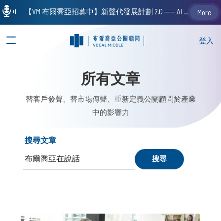
【VM 布爾喬亞招募中】新聲代發展計劃 2.0 ── AI PR 人才加速養成計劃（歡迎「應屆畢業生」、「一年以下相關 / 三年以下非相關經驗工作者」申請加入）
More
登入
所有文章
替客戶發聲、替市場傳聲、重新定義公關顧問於產業
中的影響力
搜尋文章