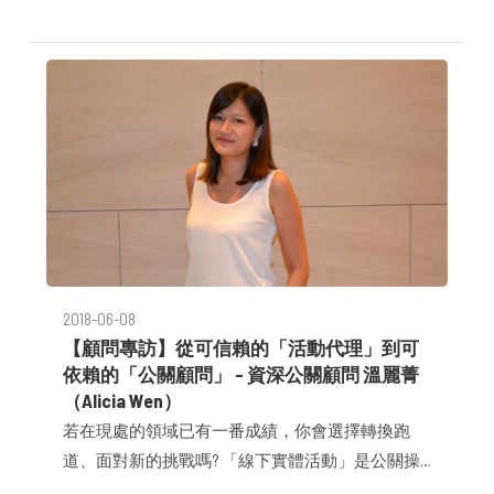
滴、字字珠璣中勾勒出品牌鮮明輪廓，進而有效傳
遞組織文化與價值。
2018-06-08
【顧問專訪】從可信賴的「活動代理」到可
依賴的「公關顧問」 – 資深公關顧問 溫麗菁
（Alicia Wen）
若在現處的領域已有一番成績，你會選擇轉換跑
道、面對新的挑戰嗎? 「線下實體活動」是公關操
作中最顯而易見的手段之一，然而公關公司及活動