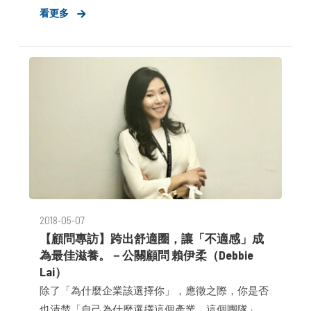
看更多
公司兩者在服務本質上即有差異，對於人才的需求
雖相似卻仍有出入。若是欲自兩者間轉換跑道的工
作者，該如何自
2018-05-07
【顧問專訪】跨出舒適圈，讓「不適感」成
為最佳滋養。－公關顧問 賴伊柔（Debbie
Lai）
除了「為什麼企業該選擇你」，應徵之際，你是否
也清楚「自己為什麼選擇這個產業、這個團隊」？