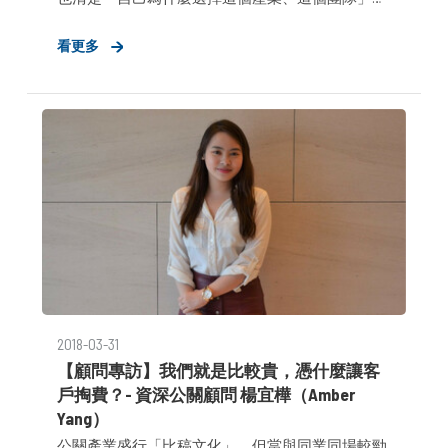
前者可說服雇主在合作之初，提供加入團隊的入場
看更多
券；但唯有後者，可在面臨挫折及挑戰時，為自己
2018-03-31
【顧問專訪】我們就是比較貴，憑什麼讓客
戶掏費？- 資深公關顧問 楊宜樺（Amber
Yang）
公關產業盛行「比稿文化」，但當與同業同場較勁