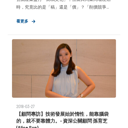
時，究竟比的是「稿」還是「價」？「削價競爭」
不是VOCAL MIDDLE的風格，「創造價值、解決問
看更多
題」才是我們的使命。而「價值」是一體兩面的，
對於「值」的把關，顧問團隊從未輕忽怠慢；自然
地，
2018-03-27
【顧問專訪】技術發展始於惰性，能靠腦袋
的，就不要靠體力。- 資深公關顧問 孫育芝
(Alice Sun)