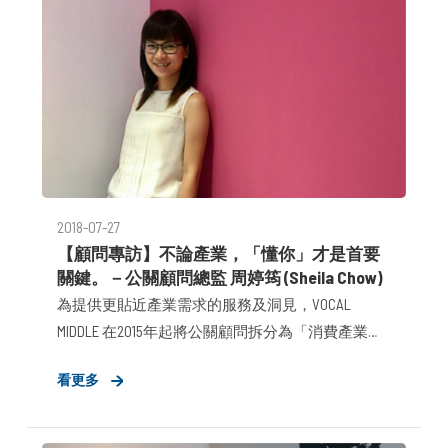
2018-07-27
【顧問專訪】不論產業，「懂你」才是首要
關鍵。－公關顧問總監 周婷筠 (Sheila Chow)
為提供更貼近產業需求的服務及洞見，VOCAL
MIDDLE 在2015年起將公關顧問拆分為「消費產業趨
動事業群」、「科技產業策進事業群」，在不屏除
看更多
其他產業合作可能的前提下，深入鑽研團隊專擅的
兩大產業，以替客戶創造更大價值。而隨著團隊能
量累積，在2018年初，VOCAL MIDDLE正式開拓第三