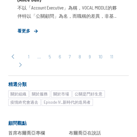
不以「Account Executive」為稱，VOCAL MIDDLE的夥
伴特以「公關顧問」為名，而職稱的差異，非基於
一場文字遊戲，而是根於服務的品質、工作者的價
看更多
值，最終表顯於服務的價格、組織的獲利、工作者
的所得。本次邀請VOCAL MIDDLE消費產業事業群資
深公關顧問孫育芝受訪，以「客戶服務」、「團隊
1
…
5
6
7
8
9
10
11
‹ 上
發展」內外兼具的觀察，分享其所見的「公關顧問
一
下
價值」。
頁
一
頁 ›
精選分類
關於組織
關於服務
關於市場
公關是門好生意
疫情終究會過去
Episode IV_新時代的造局者
顧問觀點
首席布爾喬亞專欄
布爾喬亞在說話