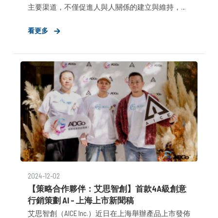
主要渠道，不僅促進人與人關係的建立與維持，對
於企業來說更是值得從中探索、發展商機的重要管
看更多
道。 2025年，是《布爾喬亞公關顧問》邁向第二個
十年的全新開始，秉持著從一而終的「布爾喬亞精
神：永不停歇的創新與變革」，我們將藉由與
Protico的合作，持續面向未來並建立長遠發展的會
員體制、，打造一個廣受「布爾喬亞之友」青睞的
關鍵平台。
2024-12-02
【策略合作夥伴：艾思智創】首款4A級創意
行銷策劃 AI – 上海上市新聞稿
艾思智創（AICE Inc.）近日在上海舉辦產品上市發佈