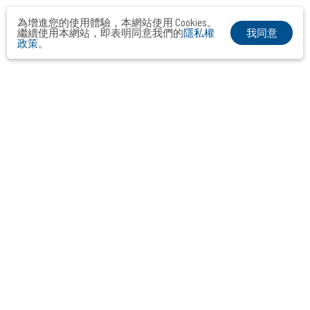
為增進您的使用體驗，本網站使用 Cookies。
我同意
繼續使用本網站，即表明同意我們的
隱私權
政策
。
布爾喬亞公關顧問股份有限公司
Taipei． Hong Kong．Shanghai．Singapore．Tokyo
+886-2-2742-3488
info@vocalmiddle.com