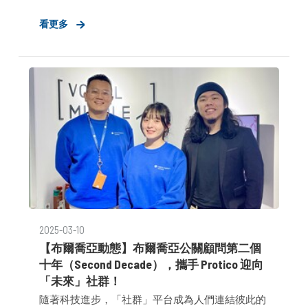
來，長期投入社會（青年）服務，該計畫於2022年
看更多
轉型為ESG倡議，尤其強調鏈結企業資源為青年賦
能，並讓青年為未來的世界續能。布爾喬亞創辦人
暨執行長鄧耀中表示，此計畫源於對未來世代的關
切，旨在透過結合創新資源與機會，為青年在職涯
探索和人格塑形的路上開啟新的視野。今年，布爾
喬亞正式宣告與艾思智創及銘傳大學傳播學院攜手
合作，結合「行銷 × AI × 教育」三方專業，為未來
行銷人才打造與業界實務接軌的學習與實戰機會。
2025-03-10
【布爾喬亞動態】布爾喬亞公關顧問第二個
十年（Second Decade），攜手 Protico 迎向
「未來」社群！
隨著科技進步，「社群」平台成為人們連結彼此的