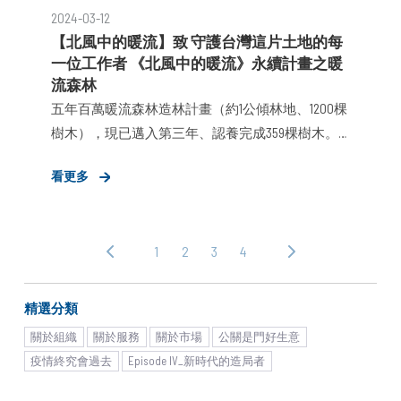
2024-03-12
的變化，從溝通渠道的演進到AI工具的全面升級，
【北風中的暖流】致 守護台灣這片土地的每
再加上疫情催化，許多企業在劇烈變化的洪流中迅
一位工作者 《北風中的暖流》永續計畫之暖
速被淘汰。布爾喬亞作為快速崛起的公關顧問新
流森林
秀，在週年活動中除了感謝多年來大力支持的各方
五年百萬暖流森林造林計畫（約1公傾林地、1200棵
夥伴，亦分享能夠存續甚至勝出的關鍵：良好的趨
樹木），現已邁入第三年、認養完成359棵樹木。
勢洞察能力、顧問化與科技化的服務、以及持續培
在2022年布爾喬亞八周年派對宣告，我們承諾每年
育出能適應變化並產生變革的優秀人才，而這三項
看更多
依據布爾喬亞營收數字，等比投入資金進行植樹，
重要資產，將是所有企業永續的致勝關鍵。
感謝全體夥伴與客戶的養應予支持，讓我們每一年
的造林計畫如期推進。
1
2
3
4
‹ 上
下
一
一
頁
頁 ›
精選分類
關於組織
關於服務
關於市場
公關是門好生意
疫情終究會過去
Episode IV_新時代的造局者