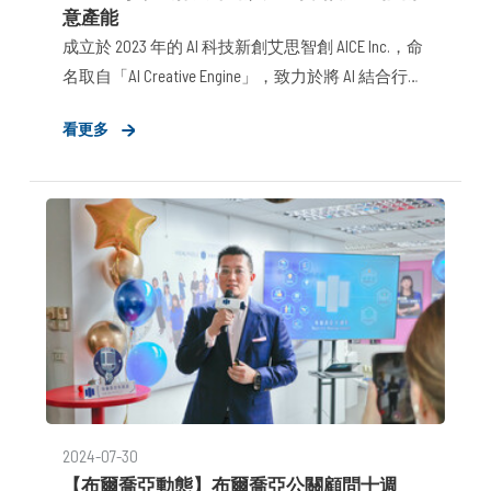
意產能
成立於 2023 年的 AI 科技新創艾思智創 AICE Inc.，命
名取自「AI Creative Engine」，致力於將 AI 結合行銷
科技領域的商業化創新，由兩位來自國立臺灣大學
看更多
畢業的學長學弟共同創辦，結合超過二十年的廣告
公關行銷、企業顧問諮詢經驗與獨家 AI 技術後，先
於上海設立並回到臺北做為海外市場首站，今（8
日）舉辦全球首場的產品上市發佈會，宣布推出全
臺第一個專為「廣告行銷創意」垂直場景而生的
「創意靈感生成式 AI 解決方案：ADGo」，主打「多
場景、高時效、超水準」三大競爭優勢，ADGo重新
定義創意生成方式，任何人都能在 15 分鐘內獨自完
成 4A 廣告公司級的行銷策略與創意發想，不僅打
破生成式 AI 僅能用於生成文案的限制，更實現全 AI
工作流的可能性。
2024-07-30
【布爾喬亞動態】布爾喬亞公關顧問十週