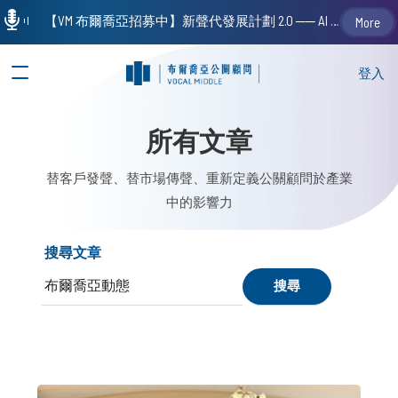
【VM 布爾喬亞招募中】新聲代發展計劃 2.0 ── AI PR 人才加速養成計劃（歡迎「應屆畢業生」、「一年以下相關 / 三年以下非相關經驗工作者」申請加入）
More
登入
所有文章
替客戶發聲、替市場傳聲、重新定義公關顧問於產業
中的影響力
搜尋文章