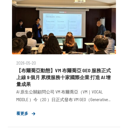
2026-05-20
【布爾喬亞動態】VM 布爾喬亞 GEO 服務正式
上線 9 個月 累積服務十家國際企業 打造 AI 增
量成果
AI 原生公關顧問公司 VM 布爾喬亞（VM｜VOCAL
MIDDLE ）今（20 ）日正式發布 VM GEO（Generative
Engagement Optimization ）服務成果，以「監測、分
看更多
析、策略、優化」四階段閉環方法論為核心，目前
已累積超過10家世界級企業實績，實測成效包含品