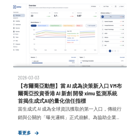
牌提及率提升 300%、AI 推薦率提升 250%，相較傳
統廣告方案的成本降低 50 % 。VM 布爾喬亞團隊橫
跨台灣、矽谷、上海三地，以 7×24 全時段運作支援
跨時區客戶，是台灣目前唯一、全球少數同時具備
國際規格 GEO 方法論與多家國際企業實際案例的服
務商。
2026-03-03
【布爾喬亞動態】當 AI 成為決策新入口 VM布
爾喬亞投資香港 AI 新創 開發 ximu 監測系統
首揭生成式AI的量化信任指標
當生成式 AI 成為全球資訊獲取的第一入口，傳統行
銷與公關的「曝光邏輯」正式崩解。為協助企業應
對全新挑戰，於 2014 年成立的形象資產管理顧問集
看更多
團 VM 布爾喬亞（VM｜VOCAL MIDDLE）宣布，將透過