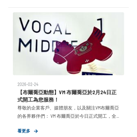
香港法人 VM GLOBAL IMAGE ASSET LIMITED（HONG
KONG）推進 AI 產品化佈局，並共同開發面向生成式
引擎優化（GEO，Generative Engine Optimization）的
AI 信任監測與治理平台 ximu。同時，為加速技術迭
代與國際佈局，ximu 亦正式啟動 100 萬美元的天使
輪融資計畫。
2026-02-24
【布爾喬亞動態】VM 布爾喬亞於2月24日正
式開工為您服務！
尊敬的企業客戶、媒體朋友，以及關注VM布爾喬亞
的各界夥伴們： VM 布爾喬亞於今日正式開工，全
體VM夥伴祝您新年快樂、「馬」上發大財！ 每年
看更多
開工日，VM 總會籌備別具新裁的開工儀式，與夥