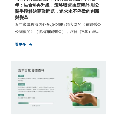
年：結合AI再升級，策略聯盟插旗海外 用公
關手段解決商業問題，追求永不停歇的創新
與變革
近年來屢獲海內外多項公關行銷大獎的《布爾喬亞
公關顧問》（後稱布爾喬亞），昨日（7/30）舉辦
十週年派對，超過百位企業客戶、合作夥伴齊聚一
看更多
堂，將這段日子的十分感謝，化為共同邁向未來的
動力。布爾喬亞分享，在十年間合作的品牌自世界
500強企業到新創企業，各樣類型的品牌合作更凸
顯了「普惠公關」的重要性。而在為客戶創造價
值、解決問題的過程中，布爾喬亞仍不忘透過自身
專業為環境、社會與青年賦出一份心力，多年來舉
辦逾百場校園講座、插旗全台超過30所校系，並在
2022年啟動《五年百萬 暖流森林》計畫，與國立臺
灣大學實驗林管理處合作，至今已種下500棵樹
苗，盼能拋磚引玉，攜手生態系為環境永續負起相
應責任。 回首十年寒暑，行銷傳播產業經歷了巨大