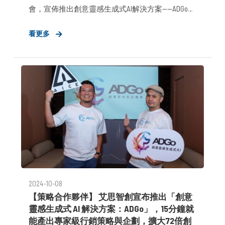
會，宣佈推出創意靈感生成式AI解決方案——ADGo。
專為品牌行銷垂直行業打造，ADGo是業內首個達到
看更多
「4A級專業水準」的多 AI Agent 系統。
2024-10-08
【策略合作夥伴】 艾思智創宣布推出「創意
靈感生成式 AI 解決方案：ADGo」，15分鐘就
能產出專家級行銷策略與企劃，擴大72倍創