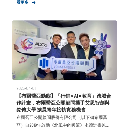
看更多
GEO，透過以「GEO優化」而生的策略形象報告（G.
IQ）為啟動，全面升級品牌在AI時代的專屬GEO優化
策略與服務。
2025-04-01
【布爾喬亞動態】「行銷 × AI × 教育」跨域合
作計畫，布爾喬亞公關顧問攜手艾思智創與
銘傳大學 擴展青年接軌實務機會
布爾喬亞公關顧問股份有限公司（以下稱布爾喬
亞）自2019年啟動《北風中的暖流》永續計畫以